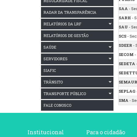
REGULARIDADE FISCAL
SAA
- Se
RADAR DA TRANSPARÊNCIA
SARH
- 
RELATÓRIOS DA LRF
SAU
- Se
RELATÓRIOS DE GESTÃO
SCS
- Sec
SDEER
- 
SAÚDE
SECOM
-
SERVIDORES
SEDETA
SIAFIC
SEDETT
TRÂNSITO
SEMAU
SEPLAG
TRANSPORTE PÚBLICO
SMA
- Se
FALE CONOSCO
Institucional
Para o cidadão