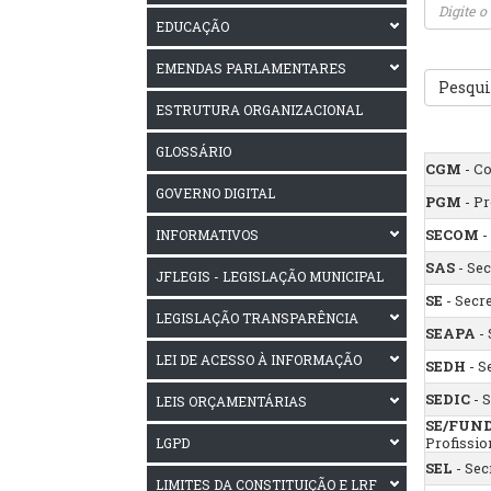
EDUCAÇÃO
EMENDAS PARLAMENTARES
Pesqui
ESTRUTURA ORGANIZACIONAL
GLOSSÁRIO
CGM
- Co
GOVERNO DIGITAL
PGM
- Pr
INFORMATIVOS
SECOM
-
SAS
- Sec
JFLEGIS - LEGISLAÇÃO MUNICIPAL
SE
- Secr
LEGISLAÇÃO TRANSPARÊNCIA
SEAPA
- 
LEI DE ACESSO À INFORMAÇÃO
SEDH
- S
SEDIC
- S
LEIS ORÇAMENTÁRIAS
SE/FUN
LGPD
Profissio
SEL
- Sec
LIMITES DA CONSTITUIÇÃO E LRF