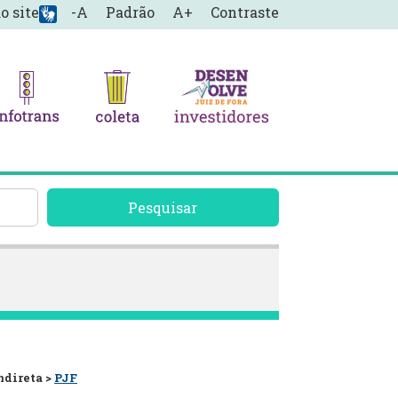
o site
-A
Padrão
A+
Contraste
Pesquisar
ndireta >
PJF