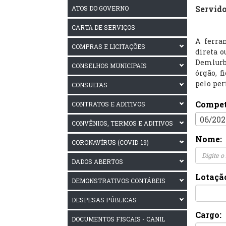
Servido
ATOS DO GOVERNO
CARTA DE SERVIÇOS
A ferra
COMPRAS E LICITAÇÕES
direta o
Demlurb
CONSELHOS MUNICIPAIS
órgão, f
pelo per
CONSULTAS
Compet
CONTRATOS E ADITIVOS
06/202
CONVÊNIOS, TERMOS E ADITIVOS
Nome:
CORONAVÍRUS (COVID-19)
DADOS ABERTOS
Lotaçã
DEMONSTRATIVOS CONTÁBEIS
DESPESAS PÚBLICAS
Cargo:
DOCUMENTOS FISCAIS - CANIL