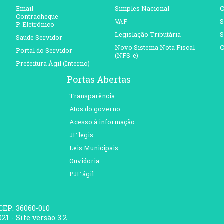
Email
Simples Nacional
C
Contracheque
VAF
S
P. Eletrônico
Legislação Tributária
S
Saúde Servidor
Novo Sistema Nota Fiscal
C
Portal do Servidor
(NFS-e)
Prefeitura Ágil (Interno)
Portas Abertas
Transparência
Atos do governo
Acesso à informação
JF legis
Leis Municipais
Ouvidoria
PJF ágil
 CEP: 36060-010
21 - Site versão 3.2