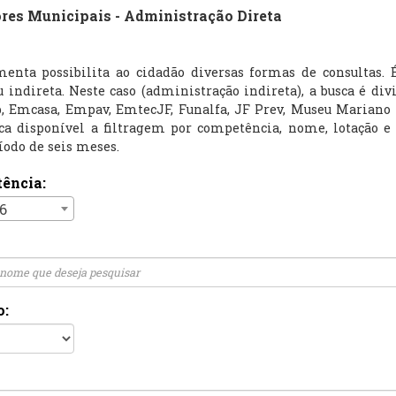
res Municipais - Administração Direta
menta possibilita ao cidadão diversas formas de consultas. 
u indireta. Neste caso (administração indireta), a busca é di
, Emcasa, Empav, EmtecJF, Funalfa, JF Prev, Museu Mariano P
ica disponível a filtragem por competência, nome, lotação e
íodo de seis meses.
ência:
6
o: