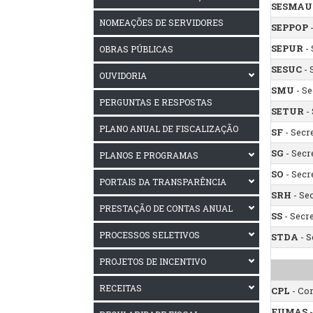
SESMAU
NOMEAÇÕES DE SERVIDORES
SEPPOP
-
SEPUR
- 
OBRAS PÚBLICAS
SESUC
- 
OUVIDORIA
SMU
- Se
PERGUNTAS E RESPOSTAS
SETUR
- 
PLANO ANUAL DE FISCALIZAÇÃO
SF
- Secr
SG
- Secr
PLANOS E PROGRAMAS
SO
- Secr
PORTAIS DA TRANSPARÊNCIA
SRH
- Se
PRESTAÇÃO DE CONTAS ANUAL
SS
- Secre
PROCESSOS SELETIVOS
STDA
- S
PROJETOS DE INCENTIVO
RECEITAS
CPL
- Co
FUMAS
-