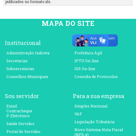
publicados no formato xls.
MAPA DO SITE
Institucional
Para o cidadão
Administração Indireta
Prefeitura Ágil
Secretarias
IPTU On-line
Subsecretarias
ISS On-line
Conselhos Municipais
Consulta de Protocolos
Sou servidor
Para a sua empresa
Email
Simples Nacional
Contracheque
VAF
P. Eletrônico
Legislação Tributária
Saúde Servidor
Novo Sistema Nota Fiscal
Portal do Servidor
(NFS-e)