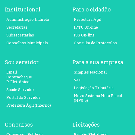
Institucional
Para o cidadão
Administração Indireta
Prefeitura Ágil
Secretarias
IPTU On-line
Subsecretarias
ISS On-line
Conselhos Municipais
Consulta de Protocolos
Sou servidor
Para a sua empresa
Email
Simples Nacional
Contracheque
VAF
P. Eletrônico
Legislação Tributária
Saúde Servidor
Novo Sistema Nota Fiscal
Portal do Servidor
(NFS-e)
Prefeitura Ágil (Interno)
Concursos
Licitações
Concursos Públicos
Pregão Eletrônico