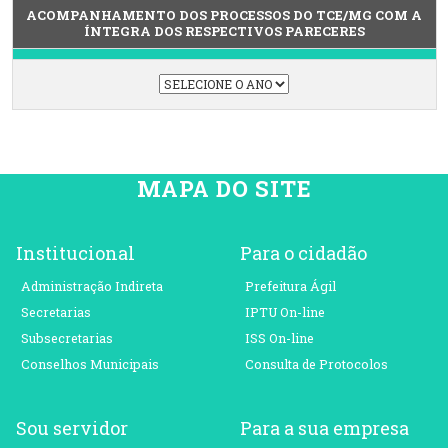
ACOMPANHAMENTO DOS PROCESSOS DO TCE/MG COM A
ÍNTEGRA DOS RESPECTIVOS PARECERES
MAPA DO SITE
Institucional
Para o cidadão
Administração Indireta
Prefeitura Ágil
Secretarias
IPTU On-line
Subsecretarias
ISS On-line
Conselhos Municipais
Consulta de Protocolos
Sou servidor
Para a sua empresa