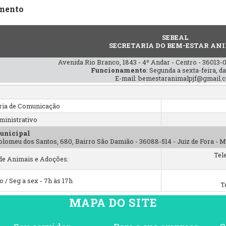
mento
SEBEAL
SECRETARIA DO BEM-ESTAR AN
Avenida Rio Branco, 1843 - 4º Andar - Centro - 36013-0
Funcionamento
: Segunda a sexta-feira, d
E-mail: bemestaranimalpjf@gmail.
ria de Comunicação
ministrativo
unicipal
olomeu dos Santos, 680, Bairro São Damião - 36088-514 - Juiz de Fora - 
Tel
de Animais e Adoções:
 / Seg a sex - 7h às 17h
T
MAPA DO SITE