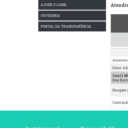
Atendi
AJUDE O CANIL
OUVIDORIA
PORTAL DA TRANSPARÊNCIA
Assesso
Setor Ad
Canil M
Rua Bart
Resgate 
Castração