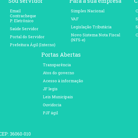
Sou servidor
Para a sua empresa
C
Email
Simples Nacional
C
Contracheque
VAF
S
P. Eletrônico
Legislação Tributária
S
Saúde Servidor
Novo Sistema Nota Fiscal
C
Portal do Servidor
(NFS-e)
Prefeitura Ágil (Interno)
Portas Abertas
Transparência
Atos do governo
Acesso à informação
JF legis
Leis Municipais
Ouvidoria
PJF ágil
 CEP: 36060-010