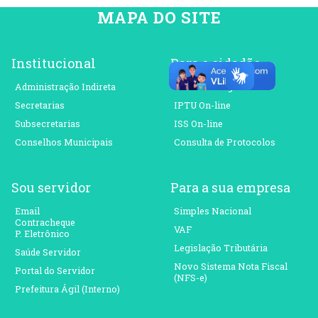
MAPA DO SITE
Institucional
Para o cidadão
Administração Indireta
Prefeitura Ágil
Secretarias
IPTU On-line
Subsecretarias
ISS On-line
Conselhos Municipais
Consulta de Protocolos
Sou servidor
Para a sua empresa
Email
Simples Nacional
Contracheque
VAF
P. Eletrônico
Legislação Tributária
Saúde Servidor
Novo Sistema Nota Fiscal
Portal do Servidor
(NFS-e)
Prefeitura Ágil (Interno)