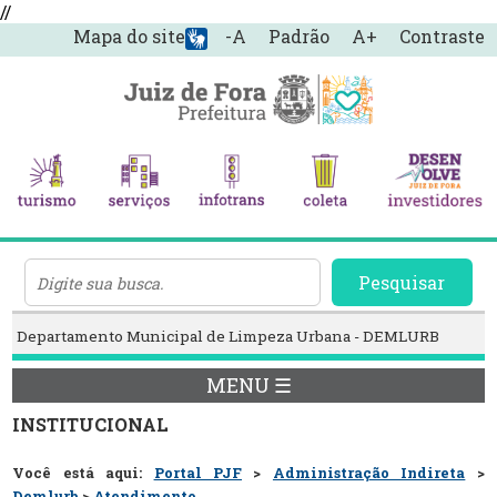
//
Mapa do site
-A
Padrão
A+
Contraste
Pesquisar
Departamento Municipal de Limpeza Urbana - DEMLURB
MENU ☰
INSTITUCIONAL
Você está aqui:
Portal PJF
>
Administração Indireta
>
Demlurb
>
Atendimento