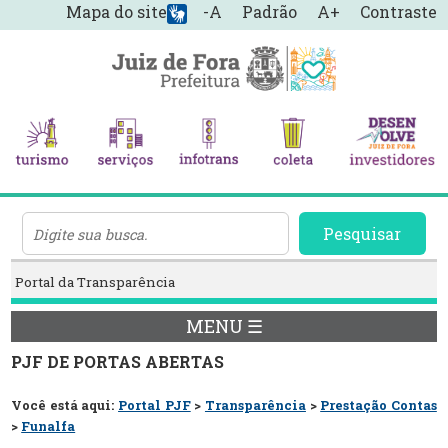
Mapa do site
-A
Padrão
A+
Contraste
Pesquisar
Portal da Transparência
MENU ☰
PJF DE PORTAS ABERTAS
Você está aqui:
Portal PJF
>
Transparência
>
Prestação Contas
>
Funalfa