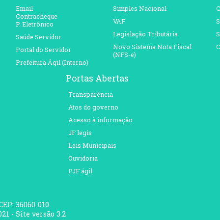
Email
Simples Nacional
C
Contracheque
VAF
S
P. Eletrônico
Legislação Tributária
S
Saúde Servidor
Novo Sistema Nota Fiscal
C
Portal do Servidor
(NFS-e)
Prefeitura Ágil (Interno)
Portas Abertas
Transparência
Atos do governo
Acesso à informação
JF legis
Leis Municipais
Ouvidoria
PJF ágil
 CEP: 36060-010
21 - Site versão 3.2