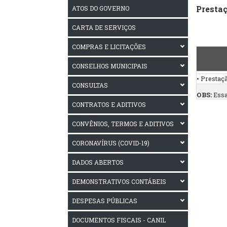
Presta
ATOS DO GOVERNO
CARTA DE SERVIÇOS
COMPRAS E LICITAÇÕES
CONSELHOS MUNICIPAIS
• Prestaç
CONSULTAS
OBS:
Essa
CONTRATOS E ADITIVOS
CONVÊNIOS, TERMOS E ADITIVOS
CORONAVÍRUS (COVID-19)
DADOS ABERTOS
DEMONSTRATIVOS CONTÁBEIS
DESPESAS PÚBLICAS
DOCUMENTOS FISCAIS - CANIL