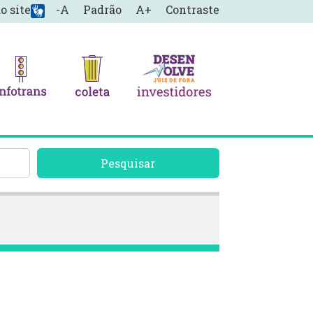
o site
-A
Padrão
A+
Contraste
Pesquisar