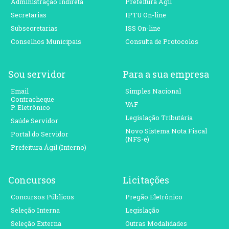
Administração Indireta
Prefeitura Ágil
Secretarias
IPTU On-line
Subsecretarias
ISS On-line
Conselhos Municipais
Consulta de Protocolos
Sou servidor
Para a sua empresa
Email
Simples Nacional
Contracheque
VAF
P. Eletrônico
Legislação Tributária
Saúde Servidor
Novo Sistema Nota Fiscal
Portal do Servidor
(NFS-e)
Prefeitura Ágil (Interno)
Concursos
Licitações
Concursos Públicos
Pregão Eletrônico
Seleção Interna
Legislação
Seleção Externa
Outras Modalidades