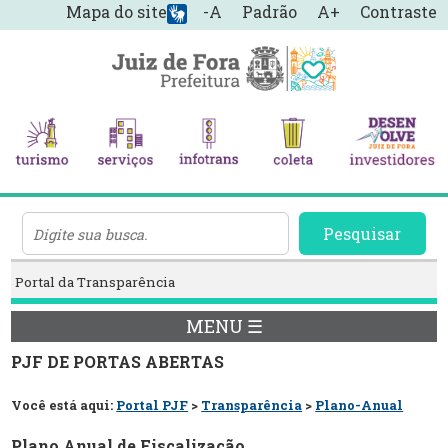
Mapa do site
-A
Padrão
A+
Contraste
Pesquisar
Portal da Transparência
MENU ☰
PJF DE PORTAS ABERTAS
Você está aqui:
Portal PJF
>
Transparência
>
Plano-Anual
Plano Anual de Fiscalização