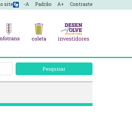
o site
-A
Padrão
A+
Contraste
Pesquisar