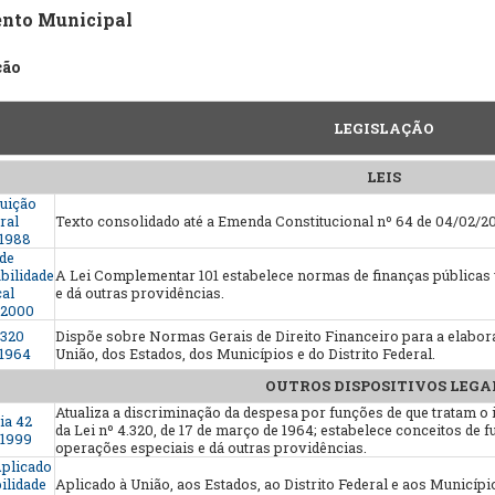
nto Municipal
ção
LEGISLAÇÃO
LEIS
tuição
ral
Texto consolidado até a Emenda Constitucional nº 64 de 04/02/20
/1988
 de
bilidade
A Lei Complementar 101 estabelece normas de finanças públicas v
cal
e dá outras providências.
/2000
.320
Dispõe sobre Normas Gerais de Direito Financeiro para a elabor
/1964
União, dos Estados, dos Municípios e do Distrito Federal.
OUTROS DISPOSITIVOS LEGA
Atualiza a discriminação da despesa por funções de que tratam o inci
ia 42
da Lei nº 4.320, de 17 de março de 1964; estabelece conceitos de 
/1999
operações especiais e dá outras providências.
plicado
ilidade
Aplicado à União, aos Estados, ao Distrito Federal e aos Municípi