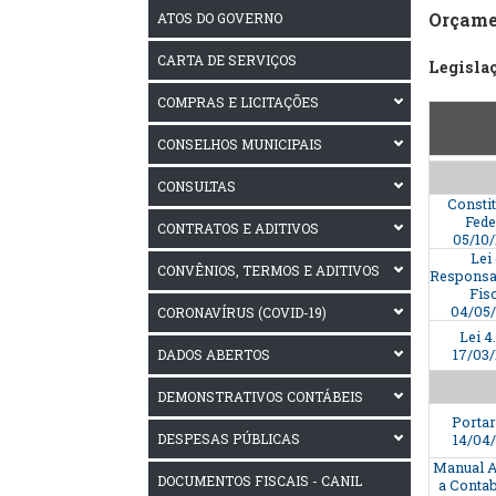
Orçame
ATOS DO GOVERNO
CARTA DE SERVIÇOS
Legisla
COMPRAS E LICITAÇÕES
CONSELHOS MUNICIPAIS
CONSULTAS
Consti
Fede
CONTRATOS E ADITIVOS
05/10
Lei
CONVÊNIOS, TERMOS E ADITIVOS
Responsa
Fis
04/05
CORONAVÍRUS (COVID-19)
Lei 4
DADOS ABERTOS
17/03
DEMONSTRATIVOS CONTÁBEIS
Portar
DESPESAS PÚBLICAS
14/04
Manual A
DOCUMENTOS FISCAIS - CANIL
a Contab