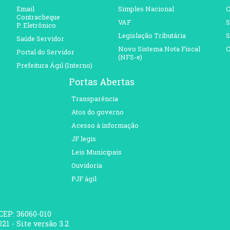
Email
Simples Nacional
C
Contracheque
VAF
S
P. Eletrônico
Legislação Tributária
S
Saúde Servidor
Novo Sistema Nota Fiscal
C
Portal do Servidor
(NFS-e)
Prefeitura Ágil (Interno)
Portas Abertas
Transparência
Atos do governo
Acesso à informação
JF legis
Leis Municipais
Ouvidoria
PJF ágil
 CEP: 36060-010
21 - Site versão 3.2