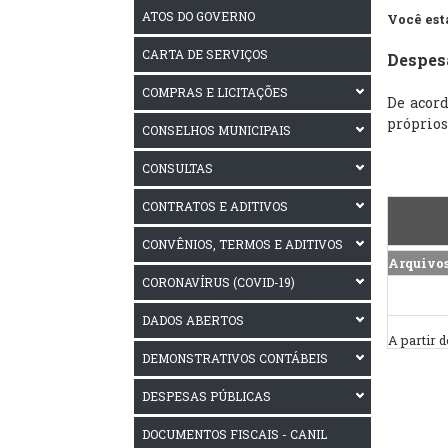
ATOS DO GOVERNO
Você est
CARTA DE SERVIÇOS
Despes
COMPRAS E LICITAÇÕES
De acord
próprios
CONSELHOS MUNICIPAIS
CONSULTAS
CONTRATOS E ADITIVOS
CONVÊNIOS, TERMOS E ADITIVOS
Arquivo
CORONAVÍRUS (COVID-19)
DADOS ABERTOS
A partir 
DEMONSTRATIVOS CONTÁBEIS
DESPESAS PÚBLICAS
DOCUMENTOS FISCAIS - CANIL