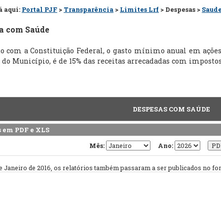
á aqui:
Portal PJF
>
Transparência
>
Limites Lrf
> Despesas >
Saud
a com Saúde
o com a Constituição Federal, o gasto mínimo anual em ações 
 do Município, é de 15% das receitas arrecadadas com impostos
DESPESAS COM SAÚDE
s em PDF e XLS
Mês:
Ano:
de Janeiro de 2016, os relatórios também passaram a ser publicados no fo