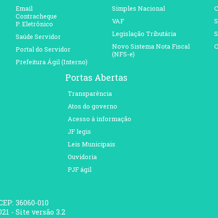
Email
Simples Nacional
C
Contracheque
VAF
S
P. Eletrônico
Legislação Tributária
S
Saúde Servidor
Novo Sistema Nota Fiscal
C
Portal do Servidor
(NFS-e)
Prefeitura Ágil (Interno)
Portas Abertas
Transparência
Atos do governo
Acesso à informação
JF legis
Leis Municipais
Ouvidoria
PJF ágil
 CEP: 36060-010
21 - Site versão 3.2