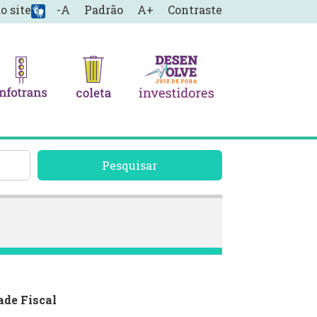
o site
-A
Padrão
A+
Contraste
Pesquisar
ade Fiscal