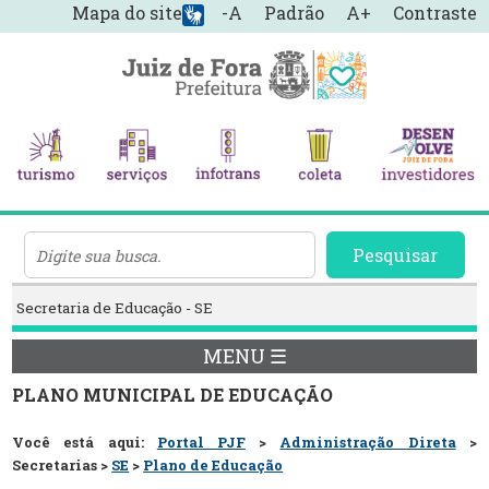
Mapa do site
-A
Padrão
A+
Contraste
Pesquisar
Secretaria de Educação - SE
MENU ☰
PLANO MUNICIPAL DE EDUCAÇÃO
Você está aqui:
Portal PJF
>
Administração Direta
>
Secretarias >
SE
>
Plano de Educação