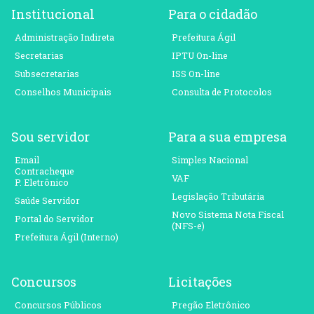
Institucional
Para o cidadão
Administração Indireta
Prefeitura Ágil
Secretarias
IPTU On-line
Subsecretarias
ISS On-line
Conselhos Municipais
Consulta de Protocolos
Sou servidor
Para a sua empresa
Email
Simples Nacional
Contracheque
VAF
P. Eletrônico
Legislação Tributária
Saúde Servidor
Novo Sistema Nota Fiscal
Portal do Servidor
(NFS-e)
Prefeitura Ágil (Interno)
Concursos
Licitações
Concursos Públicos
Pregão Eletrônico