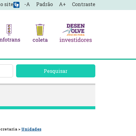
o site
-A
Padrão
A+
Contraste
Pesquisar
ecretaria >
Unidades