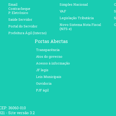
Email
Simples Nacional
C
Contracheque
VAF
S
P. Eletrônico
Legislação Tributária
S
Saúde Servidor
Novo Sistema Nota Fiscal
C
Portal do Servidor
(NFS-e)
Prefeitura Ágil (Interno)
Portas Abertas
Transparência
Atos do governo
Acesso à informação
JF legis
Leis Municipais
Ouvidoria
PJF ágil
 CEP: 36060-010
21 - Site versão 3.2