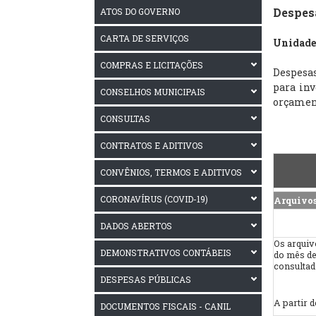
Despesa
ATOS DO GOVERNO
CARTA DE SERVIÇOS
Unidade
COMPRAS E LICITAÇÕES
Despesas
para inv
CONSELHOS MUNICIPAIS
orçamen
CONSULTAS
CONTRATOS E ADITIVOS
CONVÊNIOS, TERMOS E ADITIVOS
CORONAVÍRUS (COVID-19)
Arquivo
DADOS ABERTOS
Os arquiv
DEMONSTRATIVOS CONTÁBEIS
do mês de
consultad
DESPESAS PÚBLICAS
A partir 
DOCUMENTOS FISCAIS - CANIL