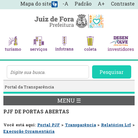
Mapa do site
-A
Padrão
A+
Contraste
Pesquisar
Portal da Transparência
MENU ☰
PJF DE PORTAS ABERTAS
Você está aqui:
Portal PJF
>
Transparência
>
Relatórios Lrf
>
Execução Orçamentária