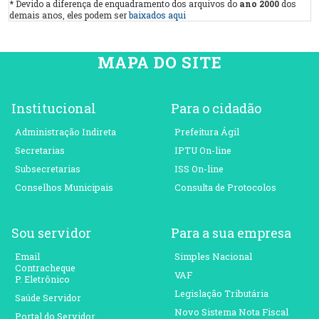
* Devido a diferença de enquadramento dos arquivos do
ano 2000
dos
demais anos, eles podem ser
baixados aqui
MAPA DO SITE
Institucional
Para o cidadão
Administração Indireta
Prefeitura Ágil
Secretarias
IPTU On-line
Subsecretarias
ISS On-line
Conselhos Municipais
Consulta de Protocolos
Sou servidor
Para a sua empresa
Email
Simples Nacional
Contracheque
VAF
P. Eletrônico
Legislação Tributária
Saúde Servidor
Novo Sistema Nota Fiscal
Portal do Servidor