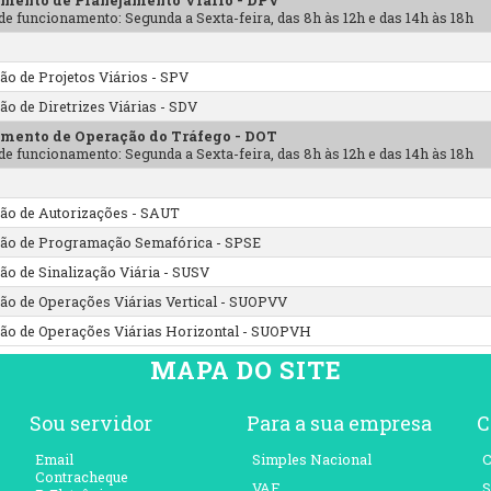
de funcionamento: Segunda a Sexta-feira, das 8h às 12h e das 14h às 18h
a
ão de Projetos Viários - SPV
ão de Diretrizes Viárias - SDV
mento de Operação do Tráfego - DOT
de funcionamento: Segunda a Sexta-feira, das 8h às 12h e das 14h às 18h
a
ão de Autorizações - SAUT
ão de Programação Semafórica - SPSE
ão de Sinalização Viária - SUSV
ão de Operações Viárias Vertical - SUOPVV
ão de Operações Viárias Horizontal - SUOPVH
MAPA DO SITE
Sou servidor
Para a sua empresa
C
Email
Simples Nacional
C
Contracheque
VAF
S