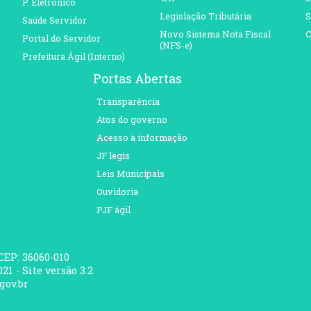
P. Eletrônico
Legislação Tributária
S
Saúde Servidor
Novo Sistema Nota Fiscal
C
Portal do Servidor
(NFS-e)
Prefeitura Ágil (Interno)
Portas Abertas
Transparência
Atos do governo
Acesso à informação
JF legis
Leis Municipais
Ouvidoria
PJF ágil
 CEP: 36060-010
21 - Site versão 3.2
gov.br