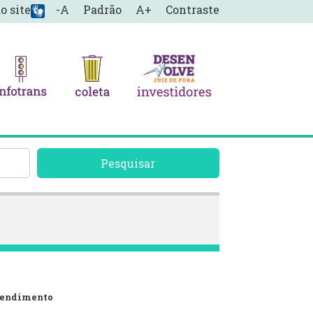
o site
-A
Padrão
A+
Contraste
Pesquisar
tendimento