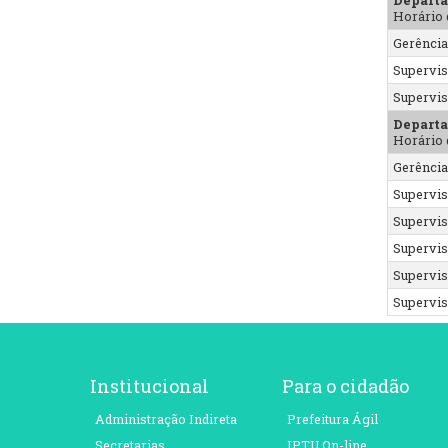
Horário 
Gerênci
Supervis
Supervis
Departa
Horário 
Gerênci
Supervis
Supervis
Supervis
Supervis
Supervis
Institucional
Para o cidadão
Administração Indireta
Prefeitura Ágil
Secretarias
IPTU On-line