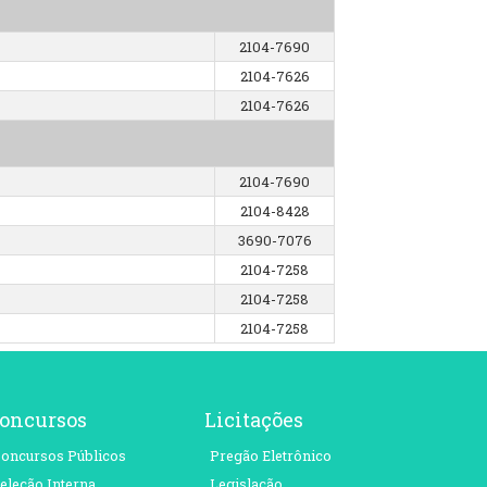
2104-7690
2104-7626
2104-7626
2104-7690
2104-8428
3690-7076
2104-7258
2104-7258
2104-7258
oncursos
Licitações
oncursos Públicos
Pregão Eletrônico
eleção Interna
Legislação