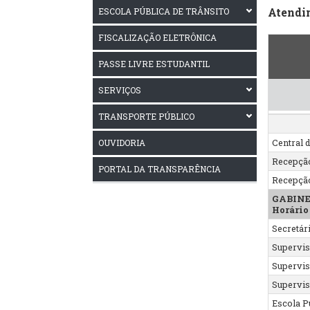
Atendi
ESCOLA PÚBLICA DE TRÂNSITO
FISCALIZAÇÃO ELETRÔNICA
PASSE LIVRE ESTUDANTIL
SERVIÇOS
TRANSPORTE PÚBLICO
OUVIDORIA
Central d
Recepção
PORTAL DA TRANSPARÊNCIA
Recepção
GABIN
Horário
Secretár
Supervis
Supervis
Supervis
Escola P