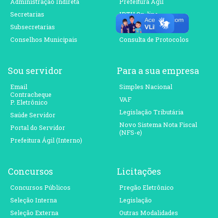
Administração Indireta
Prefeitura Ágil
Secretarias
IPTU On-line
Subsecretarias
ISS On-line
Conselhos Municipais
Consulta de Protocolos
Sou servidor
Para a sua empresa
Email
Simples Nacional
Contracheque
VAF
P. Eletrônico
Legislação Tributária
Saúde Servidor
Novo Sistema Nota Fiscal
Portal do Servidor
(NFS-e)
Prefeitura Ágil (Interno)
Concursos
Licitações
Concursos Públicos
Pregão Eletrônico
Seleção Interna
Legislação
Seleção Externa
Outras Modalidades