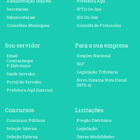
Administração Indireta
Prefeitura Ágil
Secretarias
IPTU On-line
Subsecretarias
ISS On-line
Conselhos Municipais
Consulta de Protocolos
Sou servidor
Para a sua empresa
Email
Simples Nacional
Contracheque
VAF
P. Eletrônico
Legislação Tributária
Saúde Servidor
Novo Sistema Nota Fiscal
Portal do Servidor
(NFS-e)
Prefeitura Ágil (Interno)
Concursos
Licitações
Concursos Públicos
Pregão Eletrônico
Seleção Interna
Legislação
Seleção Externa
Outras Modalidades