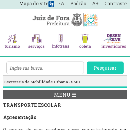
Mapa do site
-A
Padrão
A+
Contraste
Pesquisar
Secretaria de Mobilidade Urbana - SMU
MENU ☰
TRANSPORTE ESCOLAR
Apresentação
O serviço de vans escolares passa semestralmente por