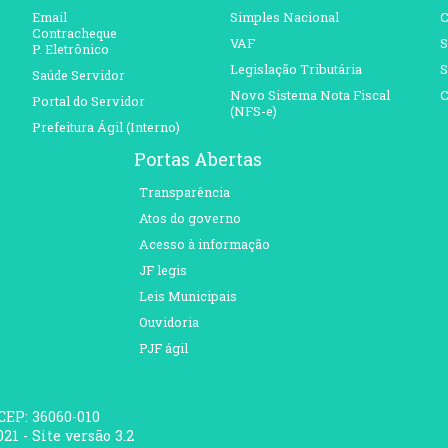
Email
Simples Nacional
C
Contracheque
VAF
S
P. Eletrônico
Legislação Tributária
S
Saúde Servidor
Novo Sistema Nota Fiscal
C
Portal do Servidor
(NFS-e)
Prefeitura Ágil (Interno)
Portas Abertas
Transparência
Atos do governo
Acesso à informação
JF legis
Leis Municipais
Ouvidoria
PJF ágil
 CEP: 36060-010
21 - Site versão 3.2