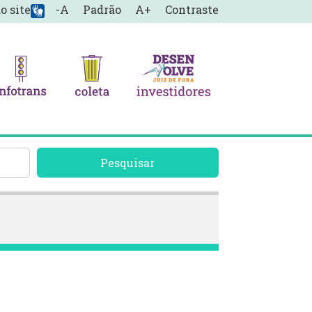
o site
-A
Padrão
A+
Contraste
Pesquisar