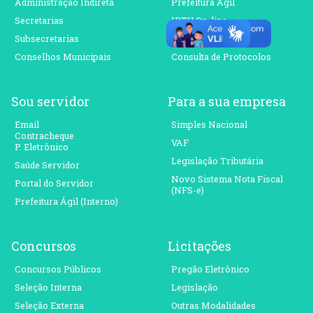
Administração Indireta
Prefeitura Ágil
Secretarias
IPTU On-line
Subsecretarias
ISS On-line
Conselhos Municipais
Consulta de Protocolos
Sou servidor
Para a sua empresa
Email
Simples Nacional
Contracheque
VAF
P. Eletrônico
Legislação Tributária
Saúde Servidor
Novo Sistema Nota Fiscal
Portal do Servidor
(NFS-e)
Prefeitura Ágil (Interno)
Concursos
Licitações
Concursos Públicos
Pregão Eletrônico
Seleção Interna
Legislação
Seleção Externa
Outras Modalidades