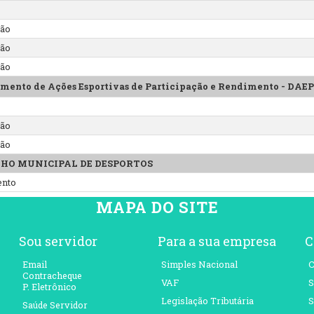
são
são
são
mento de Ações Esportivas de Participação e Rendimento - DAE
são
são
HO MUNICIPAL DE DESPORTOS
ento
MAPA DO SITE
Sou servidor
Para a sua empresa
C
Email
Simples Nacional
C
Contracheque
VAF
S
P. Eletrônico
Legislação Tributária
S
Saúde Servidor