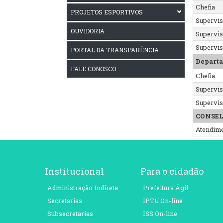
Chefia
PROJETOS ESPORTIVOS
Supervi
OUVIDORIA
Supervi
Supervi
PORTAL DA TRANSPARÊNCIA
Departa
FALE CONOSCO
Chefia
Supervi
Supervi
CONSEL
Atendim
Institucional
Para o cidadão
Administração Indireta
Prefeitura Ágil
Secretarias
IPTU On-line
Subsecretarias
ISS On-line