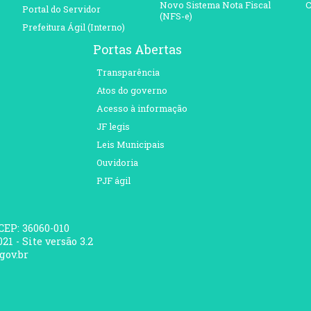
Novo Sistema Nota Fiscal
C
Portal do Servidor
(NFS-e)
Prefeitura Ágil (Interno)
Portas Abertas
Transparência
Atos do governo
Acesso à informação
JF legis
Leis Municipais
Ouvidoria
PJF ágil
 CEP: 36060-010
21 - Site versão 3.2
gov.br