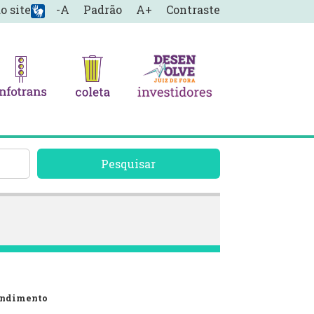
o site
-A
Padrão
A+
Contraste
Pesquisar
endimento