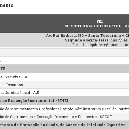
mento
SEL
SECRETERAIA DE ESPORTE E LA
Av. Rui Barbosa, 530 – Santa Terezinha – C
Segunda a sexta-feira, das 7h às
E-mail: selgabinete@gmail.com
o
ETE
ia Executiva - SE
 de Recursos
ia Jurídica Local - AJL
 de Execução Instrumental - UNEI
ão de Monitoramento Profissional, Apoio Administrativo e Ctrl do Pat
ão de Suprimentos e Execução Orçamento e Financeira - SSEOF
mento de Promoção da Saúde, do Lazer e da Iniciação Esportiva -