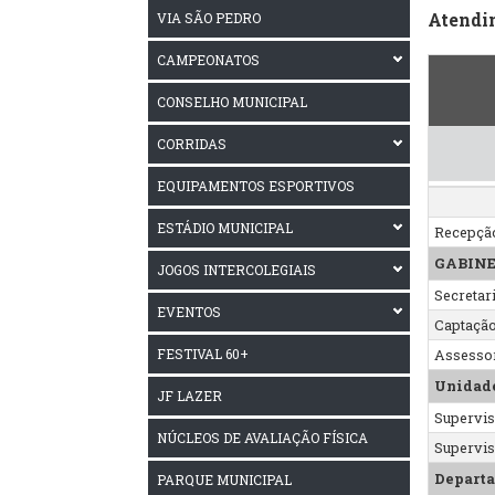
Atendi
VIA SÃO PEDRO
CAMPEONATOS
CONSELHO MUNICIPAL
CORRIDAS
EQUIPAMENTOS ESPORTIVOS
ESTÁDIO MUNICIPAL
Recepçã
GABIN
JOGOS INTERCOLEGIAIS
Secretar
EVENTOS
Captação
FESTIVAL 60+
Assessor
Unidade
JF LAZER
Supervis
NÚCLEOS DE AVALIAÇÃO FÍSICA
Supervis
Departa
PARQUE MUNICIPAL