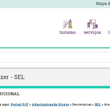
Mapa d
azer - SEL
TUCIONAL
á aqui:
Portal PJF
>
Administração Direta
> Secretarias >
SEL
> At