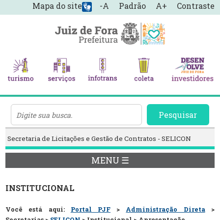
Mapa do site
-A
Padrão
A+
Contraste
Pesquisar
Secretaria de Licitações e Gestão de Contratos - SELICON
MENU ☰
INSTITUCIONAL
Você está aqui:
Portal PJF
>
Administração Direta
>
Secretarias >
SELICON
> Institucional > Apresentação