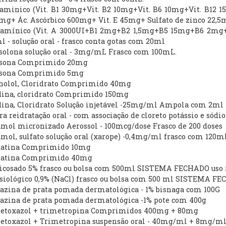
itaminico (Vit. B1 30mg+Vit. B2 10mg+Vit. B6 10mg+Vit. B1
5mg+ Ác. Ascórbico 600mg+ Vit. E 45mg+ Sulfato de zinco 22
itamínico (Vit. A 3000UI+B1 2mg+B2 1,5mg+B5 15mg+B6 2mg
 - solução oral - frasco conta gotas com 20ml
solona solução oral - 3mg/mL Frasco com 100mL.
isona Comprimido 20mg
isona Comprimido 5mg
anolol, Cloridrato Comprimido 40mg
idina, cloridrato Comprimido 150mg
idina, Cloridrato Solução injetável -25mg/ml Ampola com 2ml
ara reidratação oral - com associação de cloreto potássio e sódi
amol micronizado Aerossol - 100mcg/dose Frasco de 200 doses
amol, sulfato solução oral (xarope) -0,4mg/ml frasco com 120m
statina Comprimido 10mg
statina Comprimido 40mg
glicosado 5% frasco ou bolsa com 500ml SISTEMA FECHADO uso 
isiológico 0,9% (NaCl) frasco ou bolsa com 500 ml SISTEMA F
iazina de prata pomada dermatológica - 1% bisnaga com 100G
iazina de prata pomada dermatológica -1% pote com 400g
metoxazol + trimetropina Comprimidos 400mg + 80mg
metoxazol + Trimetropina suspensão oral - 40mg/ml + 8mg/ml