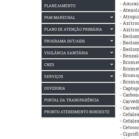
- Amoxi
PLANEJAMENTO
- Ateno
- Atropi
PAM MARECHAL
- Azitro
PLANO DE ATENÇÃO PRIMÁRIA
- Azitr
- Beclom
PROGRAMA DST/AIDS
- Beclom
- Beclom
VIGILÂNCIA SANITÁRIA
- Benzal
- Brome
CNES
- Brome
- Bromo
SERVIÇOS
- Bromo
- Capto
OUVIDORIA
- Carbo
PORTAL DA TRANSPARÊNCIA
- Carve
- Carve
PRONTO ATENDIMENTO NORDESTE
- Cefal
- Cefale
- Cetoc
- Cipro