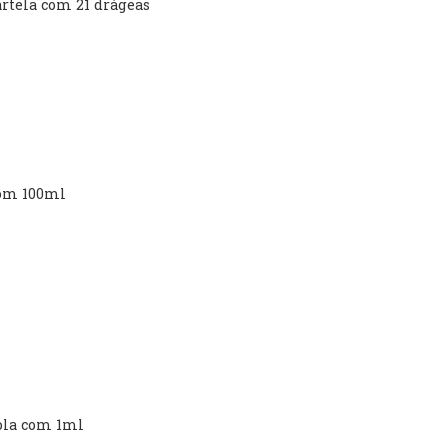
artela com 21 drágeas
com 100ml
pola com 1ml