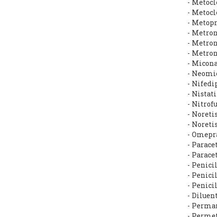
- Metocl
- Metoc
- Metop
- Metro
- Metron
- Metro
- Micona
- Neomi
- Nifed
- Nistat
- Nitro
- Noret
- Noreti
- Omepr
- Parac
- Parace
- Penici
- Penici
- Penici
- Diluen
- Perma
- Permet