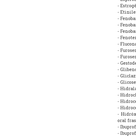
- Estrog
- Etinil
- Fenob
- Fenoba
- Fenoba
- Fenote
- Flucon
- Furos
- Furos
- Gesto
- Glibe
- Glicl
- Glicos
- Hidra
- Hidro
- Hidroc
- Hidroc
- Hidró
oral fr
- Ibupr
- Ibupro