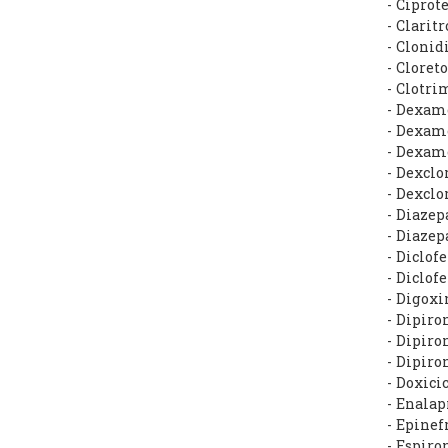
- Ciprot
- Clari
- Cloni
- Cloret
- Clotri
- Dexame
- Dexame
- Dexam
- Dexcl
- Dexclo
- Diaze
- Diaze
- Diclo
- Diclof
- Digox
- Dipir
- Dipir
- Dipiro
- Doxic
- Enala
- Epinef
- Espir