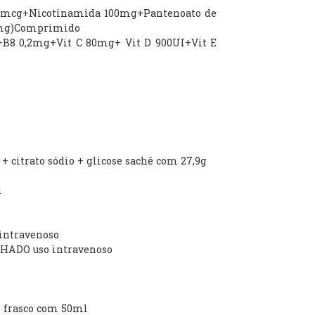
2 15mcg+Nicotinamida 100mg+Pantenoato de
,5mg)Comprimido
+B8 0,2mg+Vit C 80mg+ Vit D 900UI+Vit E
o + citrato sódio + glicose sachê com 27,9g
l
intravenoso
ECHADO uso intravenoso
 frasco com 50ml