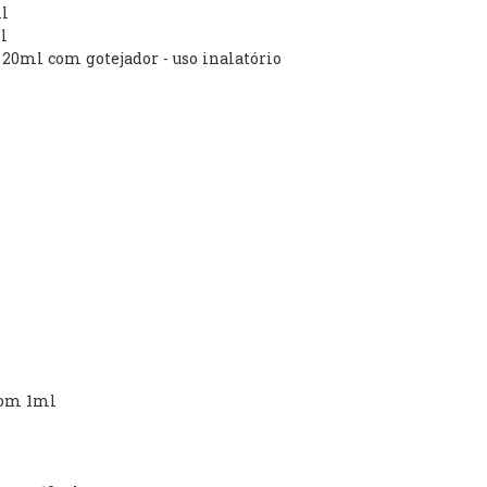
ml
l
 20ml com gotejador - uso inalatório
com 1ml