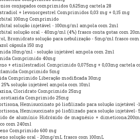
ênios conjugados comprimidos 0,625mg cartela 28
estradiol + levonorgestrel Comprimidos 0,03 mg + 0,15 mg
arbital 100mg Comprimido
rbital solução injetável - 100mg/ml ampola com 2ml
rbital solução oral - 40mg/ml (4%) frasco conta gotas com 20m
rol, Bromidrato solução para nebulização - 5mg/ml frasco com
azol cápsula 150 mg
emida 10mg/ml - solução injetável ampola com 2ml
emida Comprimido 40mg
deno + etinilestradiol Comprimido 0,075mg + 0,03mg cartela
nclamida Comprimido 5mg
azida Comprimido Liberação modificada 30mg
e 25% solução injetável ampola com 10ml
lazina, Cloridrato Comprimido 25mg
clorotiazida Comprimido 25mg
ortisona, Hemisuccinato pó liofilizado para solução injetável 
ortisona, Hemisuccinato pó liofilizado para solução injetável-
xido de alumínio Hidróxido de magnésio + dimeticona.20
asco com 240ml
ofeno Comprimido 600 mg
feno solução oral - 20mg/mL frasco com 100mL