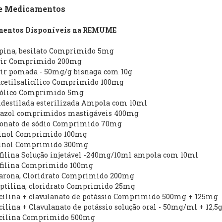
de Medicamentos
entos Disponíveis na REMUME
ipina, besilato Comprimido 5mg
ovir Comprimido 200mg
ovir pomada - 50mg/g bisnaga com 10g
acetilsalicílico Comprimido 100mg
 fólico Comprimido 5mg
idestilada esterilizada Ampola com 10ml
dazol comprimidos mastigáveis 400mg
ronato de sódio Comprimido 70mg
rinol Comprimido 100mg
rinol Comprimido 300mg
filina Solução injetável -240mg/10ml ampola com 10ml
filina Comprimido 100mg
arona, Cloridrato Comprimido 200mg
iptilina, cloridrato Comprimido 25mg
cilina + clavulanato de potássio Comprimido 500mg + 125mg
ilina + Clavulanato de potássio solução oral - 50mg/ml + 12,
cilina Comprimido 500mg