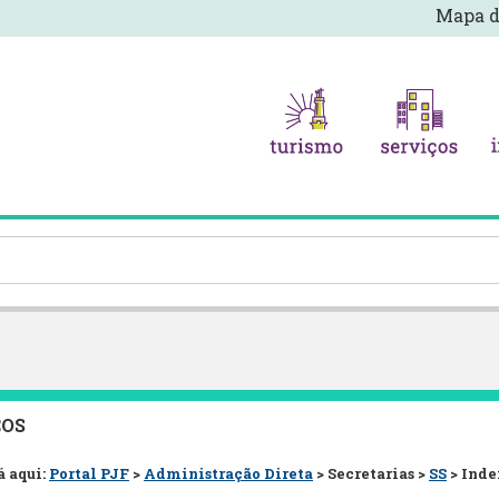
Mapa d
ÇOS
á aqui:
Portal PJF
>
Administração Direta
> Secretarias >
SS
> Ind