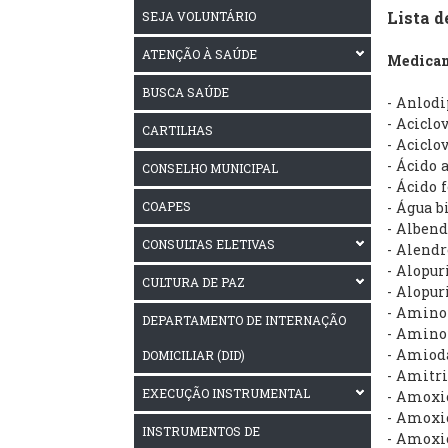
Lista 
SEJA VOLUNTÁRIO
ATENÇÃO À SAÚDE
Medicam
BUSCA SAÚDE
- Anlod
- Acicl
CARTILHAS
- Acicl
- Ácido 
CONSELHO MUNICIPAL
- Ácido
COAPES
- Água b
- Alben
CONSULTAS ELETIVAS
- Alend
- Alopu
CULTURA DE PAZ
- Alopu
- Amino
DEPARTAMENTO DE INTERNAÇÃO
- Amino
- Amiod
DOMICILIAR (DID)
- Amitr
EXECUÇÃO INSTRUMENTAL
- Amoxi
- Amoxic
INSTRUMENTOS DE
- Amoxi