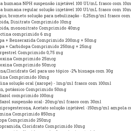
ina humana NPH suspensão injetável 100 UI/mL frasco com 10
na humana regular solução injetável 100 UI/mL frasco com 10m
opio, brometo solução para nebulização - 0,25mg/ml frasco com
orbida, Dinitrato Comprimido 10mg
orbida, mononitrato Comprimido 40mg
ectina comprimido 6 mg
opa + Benserazida Comprimido 200mg + 50mg
opa + Carbidopa Comprimido 250mg + 25mg
orgestrel Comprimido 0,75 mg
iroxina Comprimido 25mcg
iroxina Comprimido 50mcg
ína,Cloridrato Gel para uso tópico -2% bisnaga com 30g
adina Comprimido 10mg
dina solução oral (xarope) - 1mg/ml frasco com 100ml
tan, potássico Comprimido 50mg
dazol comprimido 100mg
dazol suspensão oral- 20mg/ml frasco com 30ml
xiprogesterona, Acetato solução injetável -150mg/ml ampola 
rmina Comprimido 850mg
dopa Comprimido 250mg
lopramida, Cloridrato Comprimido 10mg