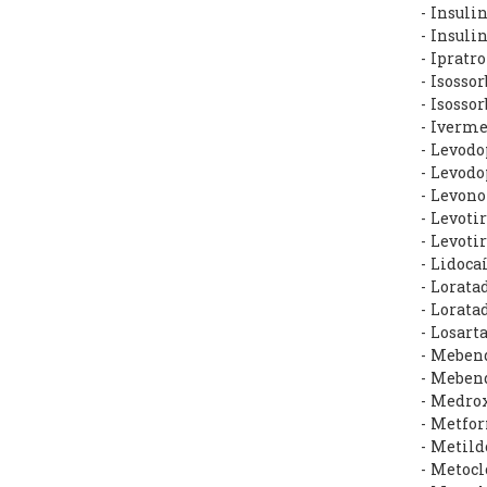
- Insul
- Insuli
- Ipratr
- Isoss
- Isoss
- Iverm
- Levod
- Levod
- Levon
- Levot
- Levot
- Lidoca
- Lorat
- Lorata
- Losar
- Meben
- Meben
- Medro
- Metfo
- Metil
- Metoc