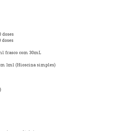
0 doses
0 doses
/ml frasco com 30mL
om 1ml (Hioscina simples)
)