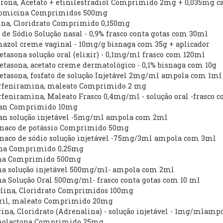
erona, Acetato + etinilestradiol Comprimido 2mg + 0,035mg c
tromicina Comprimidos 500mg
dina, Cloridrato Comprimido 0,150mg
o de Sódio Solução nasal - 0,9% frasco conta gotas com 30ml
mazol creme vaginal - 10mg/g bisnaga com 35g + aplicador
tasona solução oral (elixir) - 0,1mg/ml frasco com 120ml
tasona, acetato creme dermatológico - 0,1% bisnaga com 10g
etasona, fosfato de solução Injetável 2mg/ml ampola com 1ml
orfeniramina, maleato Comprimido 2 mg
rfeniramina, Maleato Frasco 0,4mg/ml - solução oral -frasco 
pan Comprimido 10mg
pan solução injetável -5mg/ml ampola com 2ml
fenaco de potássio Comprimido 50mg
enaco de sódio solução injetável -75mg/3ml ampola com 3ml
ina Comprimido 0,25mg
ona Comprimido 500mg
ona solução injetável 500mg/ml- ampola com 2ml
na Solução Oral 500mg/ml- frasco conta gotas com 10 ml
iclina, Cloridrato Comprimidos 100mg
pril, maleato Comprimido 20mg
rina, Cloridrato (Adrenalina) - solução injetável - 1mg/mlam
onolactona Comprimido 25mg