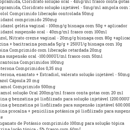
opramida, Cloridrato solução oral - 4mg/ml frasco conta gota
lopramida, Cloridrato solução injetável - 5mg/ml ampola com
rolol Comprimido liberação controlada 50mg
nidazol comprimido 250mg
idazol geléia vaginal - 100mg/g bisnaga com 50g + aplicador
nidazol suspensão oral - 40mg/ml frasco com 100ml
zol, Nitrato creme vaginal - 20mg/g bisnaga com 80g +aplica
cina + bacitracina pomada 5g/g + 250UI/g bisnaga com 10g
ipina Comprimido com liberação retardada 20mg
ina suspensão oral -100.000UI/ml frasco com 50ml
furantoina Comprimidos 100mg
isterona Comprimidos 0,35 mg
sterona, enantato + Estradiol, valerato solução injetável - 
azol Cápsula 20 mg
etamol Comprimido 500mg
tamol solução Oral 200mg/ml frasco conta gotas com 20 ml
lina g benzatina pó liofilizado para solução injetável 1200.000U
lina g benzatina pó liofilizado para suspensão injetável 600.0
lina procaína + penicilina potássica pó liofilizado para suspen
te
nganato de Potássio comprimido 100mg para solução tópica
rina loção tópica - 5% frasco com 60mL.