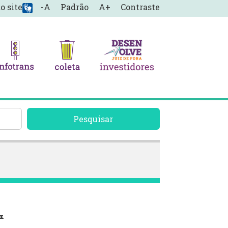
o site
-A
Padrão
A+
Contraste
Pesquisar
ex