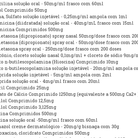
cilina solução oral - 50mg/ml frasco com 60ml
lol Comprimido 50mg
na, Sulfato solução injetável - 0,25mg/ml ampola com 1ml
micina (diidratada) solução oral - 40mg/mL frasco com 15ml
omicina Comprimidos 500mg
etasona (dipropionato) spray nasal 50mcg/dose frasco com 20
etasona (dipropionato) spray oral - 50mcg/dose frasco com 20
etasona spray oral - 250mcg/dose frasco com 200 doses
cônio, cloreto solução nasal 0,1mg/ml + cloreto de sódio 9mg
to n-butilescopolamina (Hioscina) Comprimido 10mg
to n-butilescopolamina solução injetável - 20mg/ml ampola c
prida solução injetável - 5mg/ml ampola com 2ml
prida solução oral - 4mg/ml frasco com 20ml
pril Comprimido 25mg
nato de Cálcio Comprimido 1250mg (equivalente a 500mg Ca2+ 
dilol Comprimido 12,5mg
dilol Comprimido 3,125mg
exina Comprimidos 500mg
xina solução oral -50mg/ml frasco com 60ml
onazol creme dermatológico - 20mg/g bisnaga com 30g
floxacino, cloridrato Comprimidos 500mg