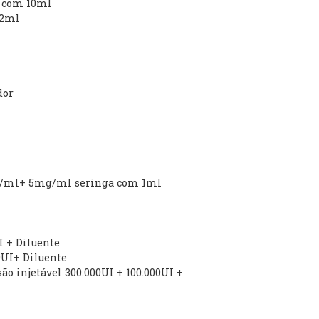
s com 10ml
 2ml
dor
50mg/ml+ 5mg/ml seringa com 1ml
I + Diluente
00UI+ Diluente
são injetável 300.000UI + 100.000UI +