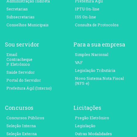
Administração Indireta
Prefeitura Ágil
Secretarias
IPTU On-line
Subsecretarias
ISS On-line
Conselhos Municipais
Consulta de Protocolos
Sou servidor
Para a sua empresa
Email
Simples Nacional
Contracheque
VAF
P. Eletrônico
Legislação Tributária
Saúde Servidor
Novo Sistema Nota Fiscal
Portal do Servidor
(NFS-e)
Prefeitura Ágil (Interno)
Concursos
Licitações
Concursos Públicos
Pregão Eletrônico
Seleção Interna
Legislação
Seleção Externa
Outras Modalidades