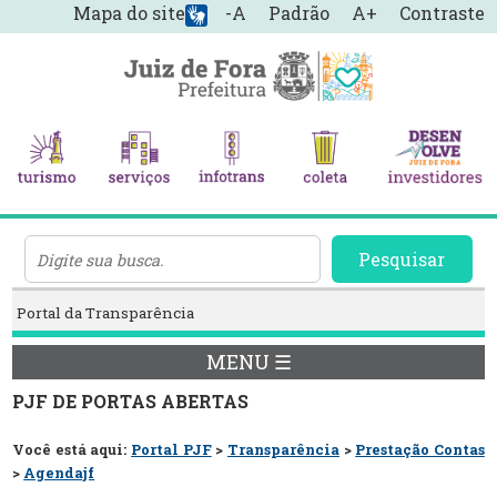
Mapa do site
-A
Padrão
A+
Contraste
Pesquisar
Portal da Transparência
MENU ☰
PJF DE PORTAS ABERTAS
Você está aqui:
Portal PJF
>
Transparência
>
Prestação Contas
>
Agendajf