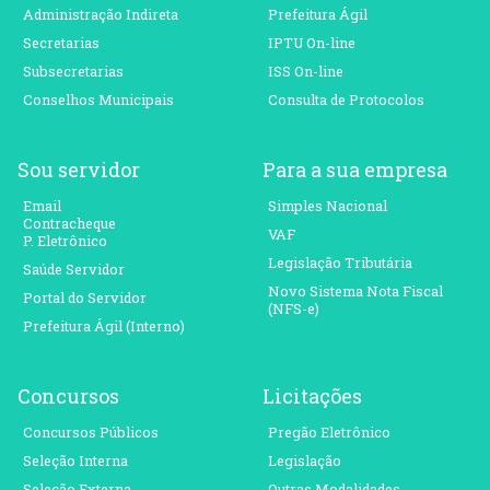
Administração Indireta
Prefeitura Ágil
Secretarias
IPTU On-line
Subsecretarias
ISS On-line
Conselhos Municipais
Consulta de Protocolos
Sou servidor
Para a sua empresa
Email
Simples Nacional
Contracheque
VAF
P. Eletrônico
Legislação Tributária
Saúde Servidor
Novo Sistema Nota Fiscal
Portal do Servidor
(NFS-e)
Prefeitura Ágil (Interno)
Concursos
Licitações
Concursos Públicos
Pregão Eletrônico
Seleção Interna
Legislação
Seleção Externa
Outras Modalidades