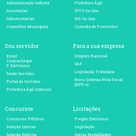
Administração Indireta
Prefeitura Ágil
Secretarias
IPTU On-line
Subsecretarias
ISS On-line
Conselhos Municipais
Consulta de Protocolos
Sou servidor
Para a sua empresa
Email
Simples Nacional
Contracheque
VAF
P. Eletrônico
Legislação Tributária
Saúde Servidor
Novo Sistema Nota Fiscal
Portal do Servidor
(NFS-e)
Prefeitura Ágil (Interno)
Concursos
Licitações
Concursos Públicos
Pregão Eletrônico
Seleção Interna
Legislação
Seleção Externa
Outras Modalidades