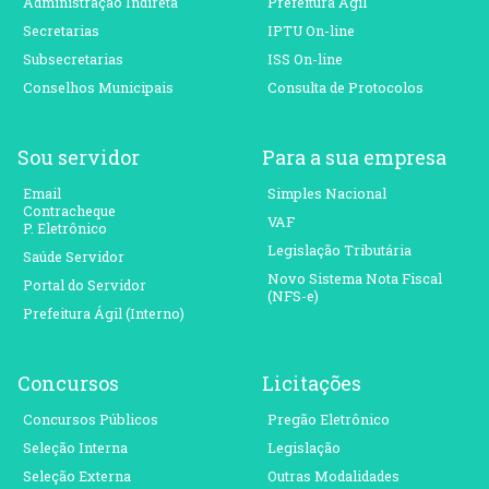
Administração Indireta
Prefeitura Ágil
Secretarias
IPTU On-line
Subsecretarias
ISS On-line
Conselhos Municipais
Consulta de Protocolos
Sou servidor
Para a sua empresa
Email
Simples Nacional
Contracheque
VAF
P. Eletrônico
Legislação Tributária
Saúde Servidor
Novo Sistema Nota Fiscal
Portal do Servidor
(NFS-e)
Prefeitura Ágil (Interno)
Concursos
Licitações
Concursos Públicos
Pregão Eletrônico
Seleção Interna
Legislação
Seleção Externa
Outras Modalidades