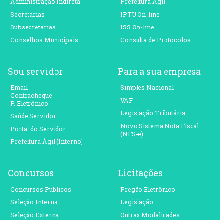
Administração Indireta
Prefeitura Ágil
Secretarias
IPTU On-line
Subsecretarias
ISS On-line
Conselhos Municipais
Consulta de Protocolos
Sou servidor
Para a sua empresa
Email
Simples Nacional
Contracheque
VAF
P. Eletrônico
Legislação Tributária
Saúde Servidor
Novo Sistema Nota Fiscal
Portal do Servidor
(NFS-e)
Prefeitura Ágil (Interno)
Concursos
Licitações
Concursos Públicos
Pregão Eletrônico
Seleção Interna
Legislação
Seleção Externa
Outras Modalidades