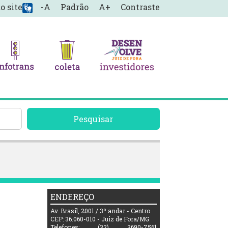
o site
-A
Padrão
A+
Contraste
Pesquisar
ENDEREÇO
Av. Brasil, 2001 / 3º andar - Centro
CEP: 36.060-010 - Juiz de Fora/MG
Telefones: (32) 3690-7561