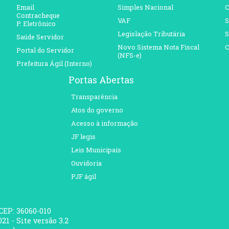
Email
Simples Nacional
C
Contracheque
VAF
S
P. Eletrônico
Legislação Tributária
S
Saúde Servidor
Novo Sistema Nota Fiscal
C
Portal do Servidor
(NFS-e)
Prefeitura Ágil (Interno)
Portas Abertas
Transparência
Atos do governo
Acesso à informação
JF legis
Leis Municipais
Ouvidoria
PJF ágil
 CEP: 36060-010
21 - Site versão 3.2