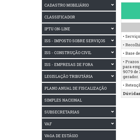
CADASTRO MOBILIÁRIO
CLASSIFICADOR
IPTU ON-LINE
• Serviç
ISS - IMPOSTO SOBRE SERVIÇOS
• Recolh
ISS - CONSTRUÇÃO CIVIL
• Base d
• Prazos
ISS - EMPRESAS DE FORA
para emp
9079 de 2
LEGISLAÇÃO TRIBUTÁRIA
gerador.
• Retenç
PLANO ANUAL DE FISCALIZAÇÃO
Dúvidas
SIMPLES NACIONAL
SUBSECRETARIAS
VAF
VAGA DE ESTÁGIO