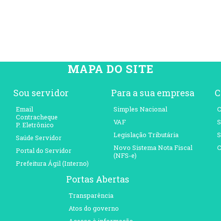
MAPA DO SITE
Sou servidor
Para a sua empresa
C
Email
Simples Nacional
C
Contracheque
VAF
S
P. Eletrônico
Legislação Tributária
S
Saúde Servidor
Novo Sistema Nota Fiscal
C
Portal do Servidor
(NFS-e)
Prefeitura Ágil (Interno)
Portas Abertas
Transparência
Atos do governo