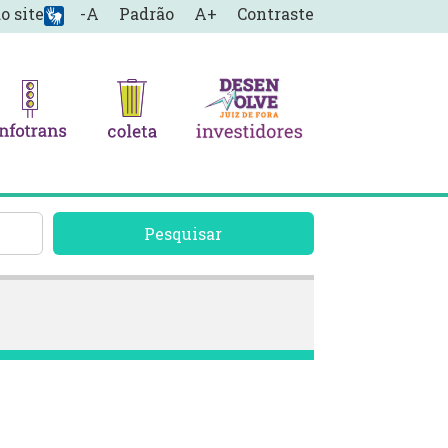
o site
-A
Padrão
A+
Contraste
Pesquisar