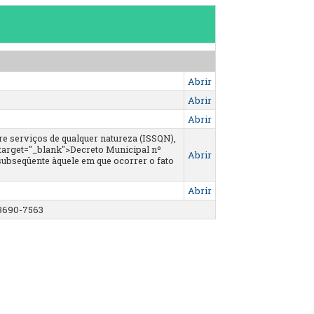
Abrir
Abrir
Abrir
e serviços de qualquer natureza (ISSQN),
 target="_blank">Decreto Municipal nº
Abrir
s subseqüente àquele em que ocorrer o fato
Abrir
 3690-7563