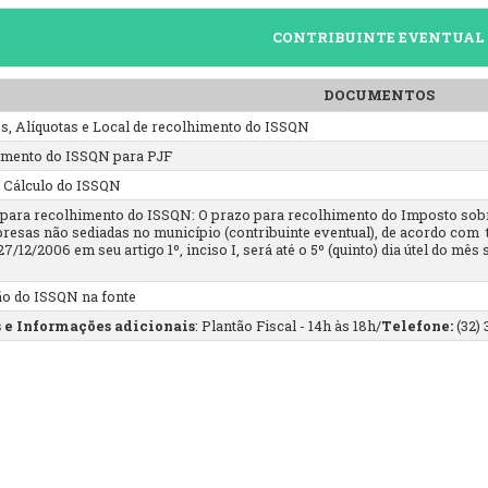
CONTRIBUINTE EVENTUAL
DOCUMENTOS
os, Alíquotas e Local de recolhimento do ISSQN
imento do ISSQN para PJF
e Cálculo do ISSQN
 para recolhimento do ISSQN: O prazo para recolhimento do Imposto sobr
resas não sediadas no município (contribuinte eventual), de acordo com
7/12/2006 em seu artigo 1º, inciso I, será até o 5º (quinto) dia útel do mê
ão do ISSQN na fonte
 e Informações adicionais
: Plantão Fiscal - 14h às 18h/
Telefone:
(32)