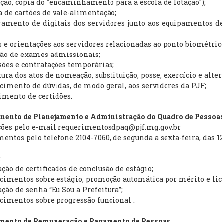
ção, cópia do "encaminhamento para a escola de lotação");
a de cartões de vale-alimentação;
ramento de digitais dos servidores junto aos equipamentos d
s e orientações aos servidores relacionadas ao ponto biométric
ção de exames admissionais;
ões e contratações temporárias;
tura dos atos de nomeação, substituição, posse, exercício e alte
ecimento de dúvidas, de modo geral, aos servidores da PJF;
imento de certidões.
mento de Planejamento e Administração do Quadro de Pessoa
ções pelo e-mail requerimentosdpaq@pjf.mg.gov.br
ntos pelo telefone 2104-7060, de segunda a sexta-feira, das 12
:
tação de certificados de conclusão de estágio;
ecimentos sobre estágio, promoção automática por mérito e l
tação de senha “Eu Sou a Prefeitura”;
ecimentos sobre progressão funcional .
mento de Remuneração e Pagamento de Pessoas