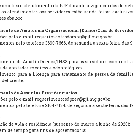
como fica o atendimento da PJF durante a vigência dos decreto
s, os atendimentos aos servidores estão sendo feitos exclus
hes abaixo:
mento de Ambiência Organizacional (Damor/Casa do Servido
ações pelo e-mail requerimentosdamor@pjf.mg.gov.br
ntos pelo telefone 3690-7666, de segunda a sexta-feira, das 9
:
imento de Auxilio Doença/INSS para os servidores com contra
a de atestados médicos e odontológicos;
imento para a Licença para tratamento de pessoa da família,
 deficiente.
mento de Assuntos Previdenciários
ções pelo e-mail requerimentosdprev@pjf.mg.gov.br
ntos pelo telefone 2104-7134, de segunda a sexta-feira, das 12
:
ação de vida e residência (suspenso de março a junho de 2020);
em de tempo para fins de aposentadoria;