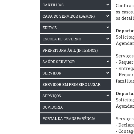
CARTILHAS
Confira 
os caso
CASA DO SERVIDOR (DAMOR)
os detal
EDITAIS
Departa
Solicit
ESCOLA DE GOVERNO
Agendame
PREFEITURA ÁGIL (INTERNOS)
Serviços
SAÚDE SERVIDOR
- Requer
- Entreg
SERVIDOR
- Requer
familiar
SERVIDOR EM PRIMEIRO LUGAR
Departa
SERVIÇOS
Solicita
Agendame
OUVIDORIA
Serviços
PORTAL DA TRANSPARÊNCIA
- Declar
- Contag