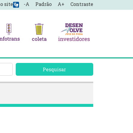
o site
-A
Padrão
A+
Contraste
Pesquisar