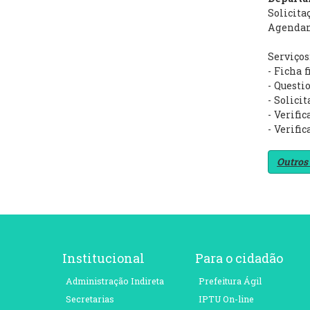
Solicita
Agendame
Serviços
- Ficha 
- Quest
- Solicit
- Verifi
- Verific
Outros
Institucional
Para o cidadão
Administração Indireta
Prefeitura Ágil
Secretarias
IPTU On-line