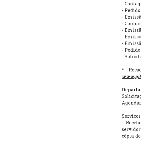
- Conta
- Pedido
- Emissã
- Comuni
- Emissã
- Emiss
- Emissã
- Pedido
- Solicit
* Recad
www.pjf.
Departa
Solicit
Agendame
Serviços
- Receb
servidor
cópia de