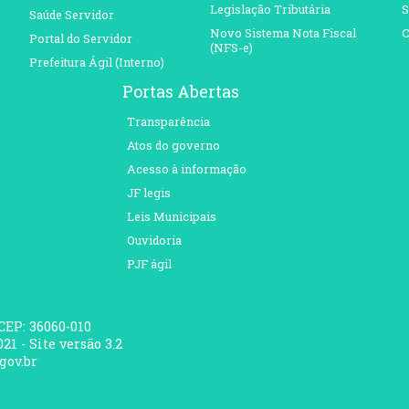
Legislação Tributária
S
Saúde Servidor
Novo Sistema Nota Fiscal
C
Portal do Servidor
(NFS-e)
Prefeitura Ágil (Interno)
Portas Abertas
Transparência
Atos do governo
Acesso à informação
JF legis
Leis Municipais
Ouvidoria
PJF ágil
 CEP: 36060-010
21 - Site versão 3.2
gov.br