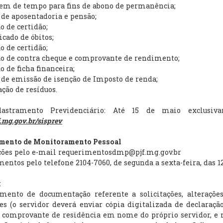
gem de tempo para fins de abono de permanência;
 de aposentadoria e pensão;
o de certidão;
cado de óbitos;
o de certidão;
ão de contra cheque e comprovante de rendimento;
o de ficha financeira;
 de emissão de isenção de Imposto de renda;
ação de resíduos.
astramento Previdenciário: Até 15 de maio exclusiva
mg.gov.br/sisprev
mento de Monitoramento Pessoal
ações pelo e-mail requerimentosdmp@pjf.mg.gov.br
ntos pelo telefone 2104-7060, de segunda a sexta-feira, das 12
:
imento de documentação referente a solicitações, alteraçõe
es (o servidor deverá enviar cópia digitalizada de declaraç
 comprovante de residência em nome do próprio servidor, e n