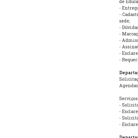
de Educa
- Entreg
- Cadast
sede;
- Dúvida
- Marca
- Admiss
- Assina
- Esclar
- Requer
Departa
Solicita
Agendame
Serviços
- Solici
- Esclar
- Solici
- Esclar
Departa