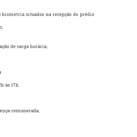
e biometria situados na recepção do prédio
o;
ração de carga horária;
s
h às 17h.
icença-remunerada;