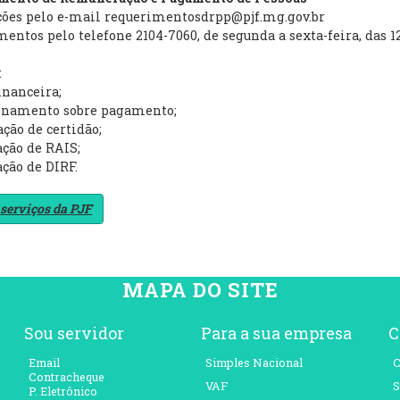
ções pelo e-mail requerimentosdrpp@pjf.mg.gov.br
ntos pelo telefone 2104-7060, de segunda a sexta-feira, das 12
:
financeira;
ionamento sobre pagamento;
ação de certidão;
cação de RAIS;
ação de DIRF.
 serviços da PJF
MAPA DO SITE
Sou servidor
Para a sua empresa
C
Email
Simples Nacional
C
Contracheque
VAF
S
P. Eletrônico