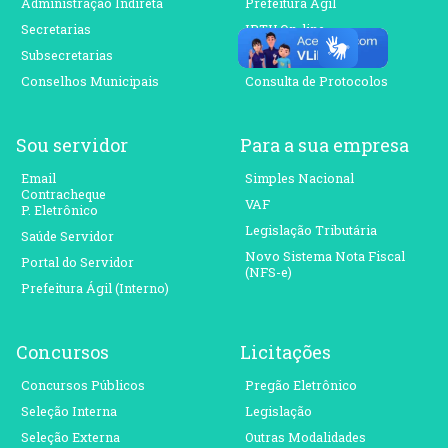
Administração Indireta
Prefeitura Ágil
Secretarias
IPTU On-line
Subsecretarias
ISS On-line
Conselhos Municipais
Consulta de Protocolos
Sou servidor
Para a sua empresa
Email
Simples Nacional
Contracheque
VAF
P. Eletrônico
Legislação Tributária
Saúde Servidor
Novo Sistema Nota Fiscal
Portal do Servidor
(NFS-e)
Prefeitura Ágil (Interno)
Concursos
Licitações
Concursos Públicos
Pregão Eletrônico
Seleção Interna
Legislação
Seleção Externa
Outras Modalidades