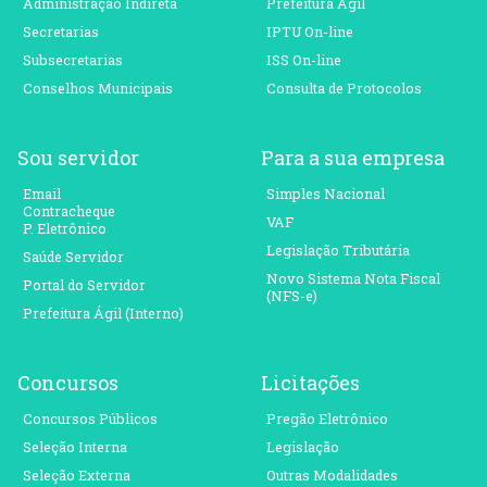
Administração Indireta
Prefeitura Ágil
Secretarias
IPTU On-line
Subsecretarias
ISS On-line
Conselhos Municipais
Consulta de Protocolos
Sou servidor
Para a sua empresa
Email
Simples Nacional
Contracheque
VAF
P. Eletrônico
Legislação Tributária
Saúde Servidor
Novo Sistema Nota Fiscal
Portal do Servidor
(NFS-e)
Prefeitura Ágil (Interno)
Concursos
Licitações
Concursos Públicos
Pregão Eletrônico
Seleção Interna
Legislação
Seleção Externa
Outras Modalidades