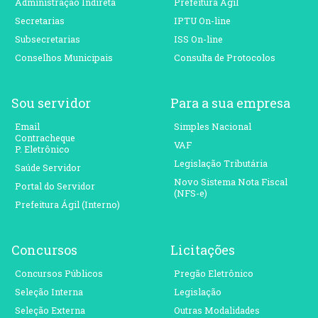
Administração Indireta
Prefeitura Ágil
Secretarias
IPTU On-line
Subsecretarias
ISS On-line
Conselhos Municipais
Consulta de Protocolos
Sou servidor
Para a sua empresa
Email
Simples Nacional
Contracheque
VAF
P. Eletrônico
Legislação Tributária
Saúde Servidor
Novo Sistema Nota Fiscal
Portal do Servidor
(NFS-e)
Prefeitura Ágil (Interno)
Concursos
Licitações
Concursos Públicos
Pregão Eletrônico
Seleção Interna
Legislação
Seleção Externa
Outras Modalidades