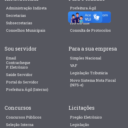
Administração Indireta
Prefeitura Ágil
Secretarias
IPTU On-line
Subsecretarias
ISS On-line
Conselhos Municipais
Consulta de Protocolos
Sou servidor
Para a sua empresa
Email
Simples Nacional
Contracheque
VAF
P. Eletrônico
Legislação Tributária
Saúde Servidor
Novo Sistema Nota Fiscal
Portal do Servidor
(NFS-e)
Prefeitura Ágil (Interno)
Concursos
Licitações
Concursos Públicos
Pregão Eletrônico
Seleção Interna
Legislação