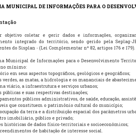
MA MUNICIPAL DE INFORMAÇÕES PARA O DESENVOL
ntação
 objetivo coletar e gerir dados e informações, organiza
mento integrado do território, sendo gerido pela Seplag-
tes do Sisplan - (Lei Complementar nº 82, artigos 176 e 179).
ma Municipal de Informações para o Desenvolvimento Territor
 no mínimo:
tório em seus aspectos topográficos, geológicos e geográficos;
s verdes, as matas, a hidrologia e os mananciais de abastecim
ma viário, a infraestrutura e serviços urbanos;
s públicas e suas respectivas destinações;
pamentos públicos administrativos, de saúde, educação, assistên
eis que constituem o patrimônio cultural do município;
 ocupação da terra e a distribuição espacial dos parâmetros urba
tro imobiliário, público e privado;
es históricas de dados físico-territoriais e socioeconômicos;
eendimentos de habitação de interesse social.