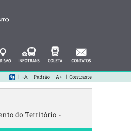
|
|
-A
Padrão
A+
Contraste
o do Território -