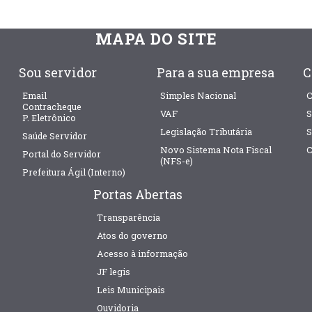
MAPA DO SITE
Sou servidor
Para a sua empresa
C
Email
Simples Nacional
C
Contracheque
VAF
S
P. Eletrônico
Legislação Tributária
S
Saúde Servidor
Novo Sistema Nota Fiscal
C
Portal do Servidor
(NFS-e)
Prefeitura Ágil (Interno)
Portas Abertas
Transparência
Atos do governo
Acesso à informação
JF legis
Leis Municipais
Ouvidoria