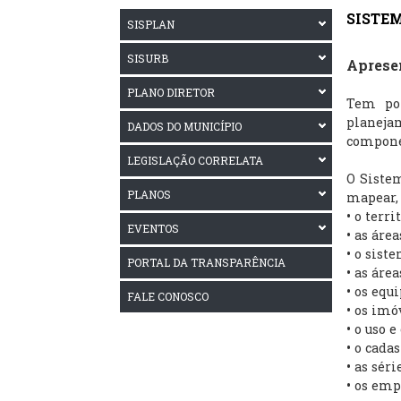
SISTE
SISPLAN
SISURB
Aprese
PLANO DIRETOR
Tem por
planeja
DADOS DO MUNICÍPIO
componen
LEGISLAÇÃO CORRELATA
O Siste
PLANOS
mapear,
•
o terri
EVENTOS
•
as área
•
o siste
PORTAL DA TRANSPARÊNCIA
•
as área
•
os equi
FALE CONOSCO
•
os imóv
•
o uso e
•
o cadas
•
as séri
•
os empr