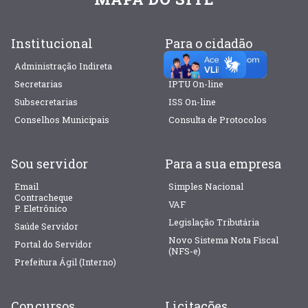
Institucional
Para o cidadão
Administração Indireta
Prefeitura Ágil
Secretarias
IPTU On-line
Subsecretarias
ISS On-line
Conselhos Municipais
Consulta de Protocolos
Sou servidor
Para a sua empresa
Email
Simples Nacional
Contracheque
VAF
P. Eletrônico
Legislação Tributária
Saúde Servidor
Novo Sistema Nota Fiscal
Portal do Servidor
(NFS-e)
Prefeitura Ágil (Interno)
Concursos
Licitações