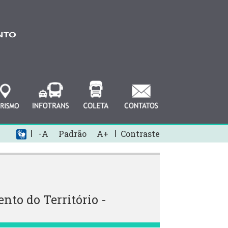
|
|
-A
Padrão
A+
Contraste
o do Território -