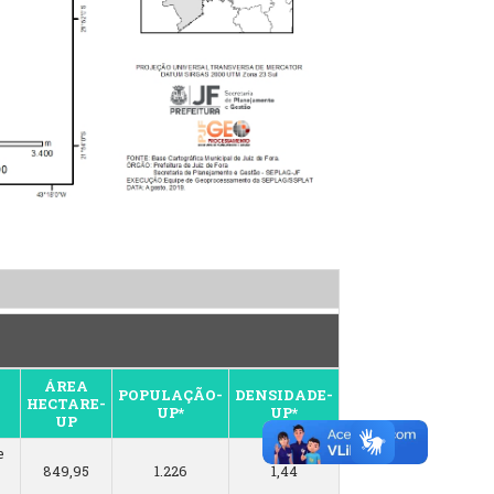
ÁREA
POPULAÇÃO-
DENSIDADE-
HECTARE-
UP*
UP*
UP
e
849,95
1.226
1,44