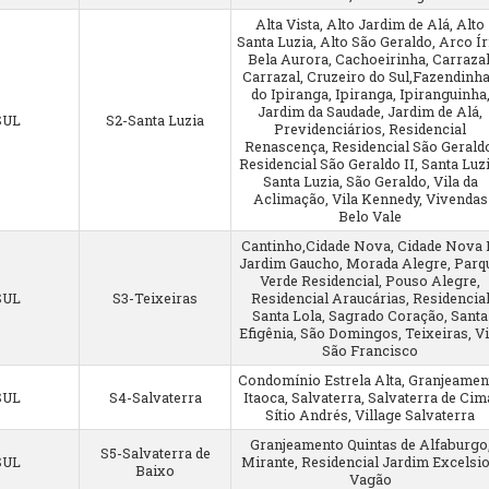
Alta Vista, Alto Jardim de Alá, Alto
Santa Luzia, Alto São Geraldo, Arco Ír
Bela Aurora, Cachoeirinha, Carrazal
Carrazal, Cruzeiro do Sul,Fazendinh
do Ipiranga, Ipiranga, Ipiranguinha
Jardim da Saudade, Jardim de Alá,
SUL
S2-Santa Luzia
Previdenciários, Residencial
Renascença, Residencial São Gerald
Residencial São Geraldo II, Santa Luzi
Santa Luzia, São Geraldo, Vila da
Aclimação, Vila Kennedy, Vivendas
Belo Vale
Cantinho,Cidade Nova, Cidade Nova I
Jardim Gaucho, Morada Alegre, Parq
Verde Residencial, Pouso Alegre,
SUL
S3-Teixeiras
Residencial Araucárias, Residencia
Santa Lola, Sagrado Coração, Santa
Efigênia, São Domingos, Teixeiras, Vi
São Francisco
Condomínio Estrela Alta, Granjeamen
SUL
S4-Salvaterra
Itaoca, Salvaterra, Salvaterra de Cim
Sítio Andrés, Village Salvaterra
Granjeamento Quintas de Alfaburgo
S5-Salvaterra de
SUL
Mirante, Residencial Jardim Excelsio
Baixo
Vagão