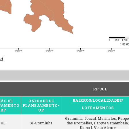
ui
RP SUL
BAIRROS/LOCALIDADES/
IÃO DE
UNIDADE DE
JAMENTO
PLANEJAMENTO-
LOTEAMENTOS
 RP
UP
Graminha, Joazal, Marmelos, Parqu
SUL
S1-Graminha
das Bromélias, Parque Samambaia,
Usina I, Vista Alegre