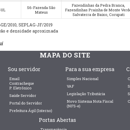
Fazendinhas da Pedra Branca,
S6-Fazenda São
SUL
Fazendinhas Prainha de Monte Verde
Mateus
Salvaterra de Baixo, Corupati
BGE/2010, SEPLAG-JF/2019
ção e densidade aproximada
ui
MAPA DO SITE
Sou servidor
Para a sua empresa
C
Email
Simples Nacional
C
Contracheque
VAF
S
P. Eletrônico
Legislação Tributária
S
Saúde Servidor
Novo Sistema Nota Fiscal
C
Portal do Servidor
(NFS-e)
Prefeitura Ágil (Interno)
Portas Abertas
Transparência