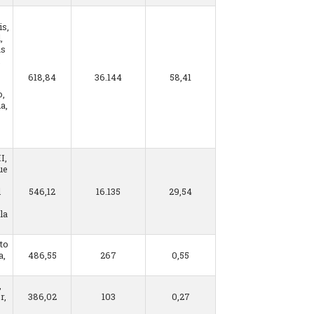
is,
,
as
,
618,84
36.144
58,41
o,
a,
I,
ue
l
546,12
16.135
29,54
la
to
a,
486,55
267
0,55
,
r,
386,02
103
0,27