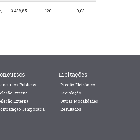
,
3.438,85
120
0,03
oncursos
Licitações
oncursos Públicos
Pregão Eletrônico
eleção Interna
Legislação
eleção Externa
Outras Modalidades
ontratação Temporária
Resultados