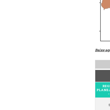
Baixe aq
REG
PLANE
-