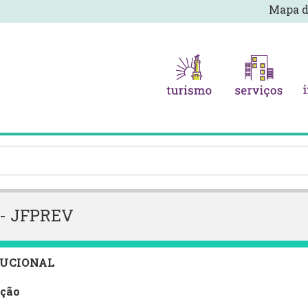
Mapa d
a - JFPREV
TUCIONAL
ação