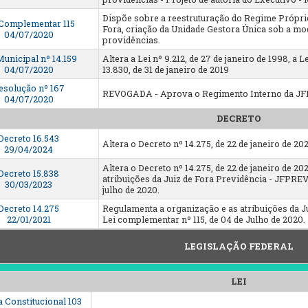
Dispõe sobre a reestruturação do Regime Próprio
 Complementar 115
Fora, criação da Unidade Gestora Única sob a mo
04/07/2020
providências.
Municipal nº 14.159
Altera a Lei nº 9.212, de 27 de janeiro de 1998, a 
04/07/2020
13.830, de 31 de janeiro de 2019
esolução nº 167
REVOGADA - Aprova o Regimento Interno da J
04/07/2020
DECRETO
Decreto 16.543
Altera o Decreto nº 14.275, de 22 de janeiro de 202
29/04/2024
Altera o Decreto nº 14.275, de 22 de janeiro de 2
Decreto 15.838
atribuições da Juiz de Fora Previdência - JFPREV,
30/03/2023
julho de 2020.
Decreto 14.275
Regulamenta a organização e as atribuições da J
22/01/2021
Lei complementar nº 115, de 04 de Julho de 2020.
LEGISLAÇÃO FEDERAL
LEI
 Constitucional 103