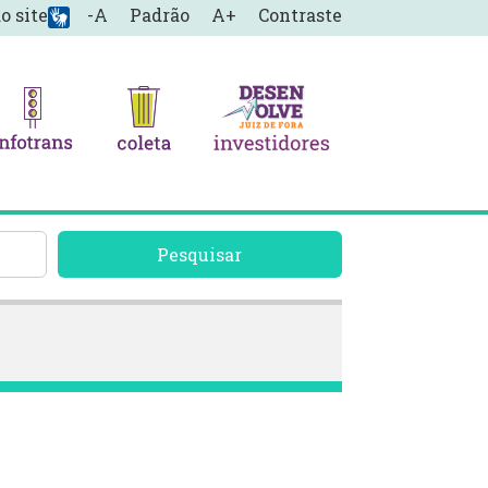
o site
-A
Padrão
A+
Contraste
Pesquisar