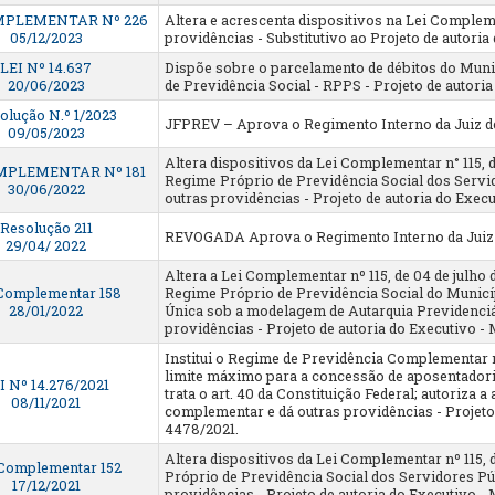
MPLEMENTAR Nº 226
Altera e acrescenta dispositivos na Lei Complemen
05/12/2023
providências - Substitutivo ao Projeto de autori
LEI Nº 14.637
Dispõe sobre o parcelamento de débitos do Muni
20/06/2023
de Previdência Social - RPPS - Projeto de autor
olução N.º 1/2023
JFPREV – Aprova o Regimento Interno da Juiz d
09/05/2023
Altera dispositivos da Lei Complementar n° 115, d
MPLEMENTAR Nº 181
Regime Próprio de Previdência Social dos Servid
30/06/2022
outras providências - Projeto de autoria do Exe
Resolução 211
REVOGADA Aprova o Regimento Interno da Juiz 
29/04/ 2022
Altera a Lei Complementar nº 115, de 04 de julho 
 Complementar 158
Regime Próprio de Previdência Social do Municíp
28/01/2022
Única sob a modelagem de Autarquia Previdenciári
providências - Projeto de autoria do Executivo
Institui o Regime de Previdência Complementar n
limite máximo para a concessão de aposentadori
I Nº 14.276/2021
trata o art. 40 da Constituição Federal; autoriza 
08/11/2021
complementar e dá outras providências - Projet
4478/2021.
Altera dispositivos da Lei Complementar nº 115, 
 Complementar 152
Próprio de Previdência Social dos Servidores Púb
17/12/2021
providências - Projeto de autoria do Executivo 