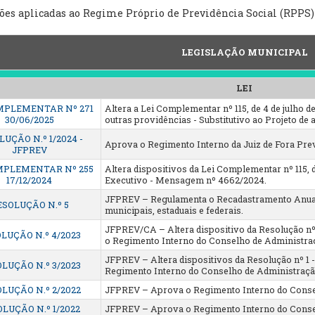
ões aplicadas ao Regime Próprio de Previdência Social (RPPS)
LEGISLAÇÃO MUNICIPAL
LEI
MPLEMENTAR Nº 271
Altera a Lei Complementar nº 115, de 4 de julho de 
30/06/2025
outras providências - Substitutivo ao Projeto d
UÇÃO N.º 1/2024 -
Aprova o Regimento Interno da Juiz de Fora Pre
JFPREV
MPLEMENTAR Nº 255
Altera dispositivos da Lei Complementar nº 115, de
17/12/2024
Executivo - Mensagem nº 4662/2024.
JFPREV – Regulamenta o Recadastramento Anual 
ESOLUÇÃO N.º 5
municipais, estaduais e federais.
JFPREV/CA – Altera dispositivo da Resolução nº 
LUÇÃO N.º 4/2023
o Regimento Interno do Conselho de Administraç
JFPREV – Altera dispositivos da Resolução nº 1 -
LUÇÃO N.º 3/2023
Regimento Interno do Conselho de Administração
LUÇÃO N.º 2/2022
JFPREV – Aprova o Regimento Interno do Conse
LUÇÃO N.º 1/2022
JFPREV – Aprova o Regimento Interno do Conse