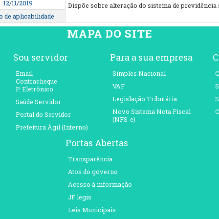
12/11/2019
Dispõe sobre alteração do sistema de previdência s
 de aplicabilidade
MAPA DO SITE
Sou servidor
Para a sua empresa
C
Email
Simples Nacional
C
Contracheque
VAF
S
P. Eletrônico
Legislação Tributária
S
Saúde Servidor
Novo Sistema Nota Fiscal
C
Portal do Servidor
(NFS-e)
Prefeitura Ágil (Interno)
Portas Abertas
Transparência
Atos do governo
Acesso à informação
JF legis
Leis Municipais