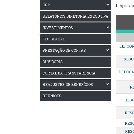
CRP
Legislaç
RELATÓRIOS DIRETORIA EXECUTIVA
INVESTIMENTOS
LEGISLAÇÃO
LEI CO
PRESTAÇÃO DE CONTAS
RESOL
OUVIDORIA
LEI CO
PORTAL DA TRANSPARÊNCIA
REAJUSTES DE BENEFÍCIOS
R
REUNIÕES
RESO
RESO
RESO
RESO