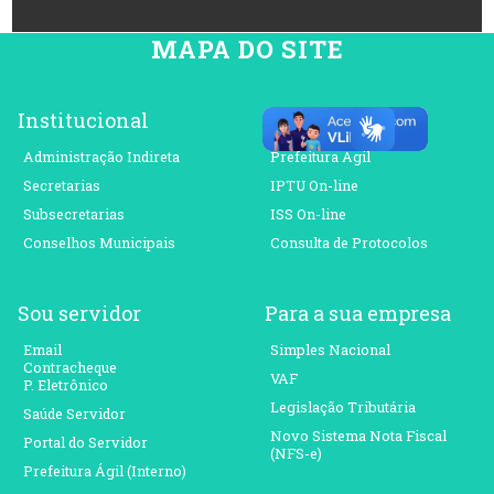
MAPA DO SITE
Institucional
Para o cidadão
Administração Indireta
Prefeitura Ágil
Secretarias
IPTU On-line
Subsecretarias
ISS On-line
Conselhos Municipais
Consulta de Protocolos
Sou servidor
Para a sua empresa
Email
Simples Nacional
Contracheque
VAF
P. Eletrônico
Legislação Tributária
Saúde Servidor
Novo Sistema Nota Fiscal
Portal do Servidor
(NFS-e)
Prefeitura Ágil (Interno)