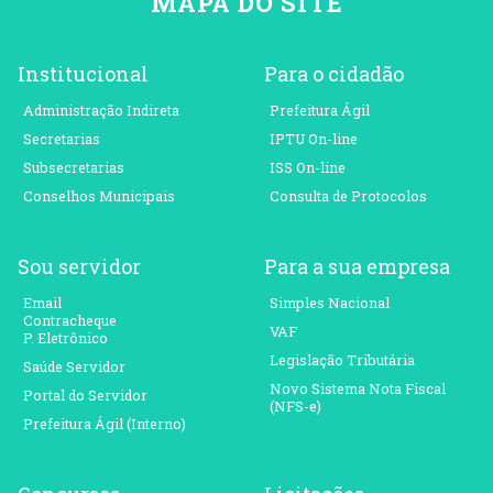
MAPA DO SITE
Institucional
Para o cidadão
Administração Indireta
Prefeitura Ágil
Secretarias
IPTU On-line
Subsecretarias
ISS On-line
Conselhos Municipais
Consulta de Protocolos
Sou servidor
Para a sua empresa
Email
Simples Nacional
Contracheque
VAF
P. Eletrônico
Legislação Tributária
Saúde Servidor
Novo Sistema Nota Fiscal
Portal do Servidor
(NFS-e)
Prefeitura Ágil (Interno)