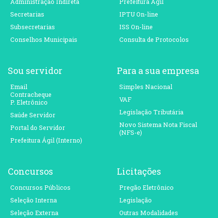
Administração Indireta
Prefeitura Ágil
Secretarias
IPTU On-line
Subsecretarias
ISS On-line
Conselhos Municipais
Consulta de Protocolos
Sou servidor
Para a sua empresa
Email
Simples Nacional
Contracheque
VAF
P. Eletrônico
Legislação Tributária
Saúde Servidor
Novo Sistema Nota Fiscal
Portal do Servidor
(NFS-e)
Prefeitura Ágil (Interno)
Concursos
Licitações
Concursos Públicos
Pregão Eletrônico
Seleção Interna
Legislação
Seleção Externa
Outras Modalidades