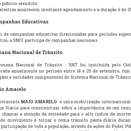
o público atendido.
stras acontecem mediante agendamento e a duração é de 25
nhas Educativas
 campanhas educativas direcionadas para períodos específico
tros, a SMU participa de campanhas nacionais.
a Nacional de Trânsito
a Nacional de Trânsito - SNT foi instituída pelo Código
ada anualmente no período entre 18 e 25 de setembro, cujo o
gãos e entidades componentes do Sistema Nacional de Trânsit
 Amarelo
imento
MAIO AMARELO
é uma mobilização internacional e
ça Viária para conscientizar sobre a importância de um co
 chamar a atenção da sociedade para o alto índice de mortes
o do movimento é tornar o tema trânsito pauta diária duran
 participação de toda a população, através de ações do Poder Púb