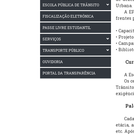
ESCOLA PÚBLICA DE TRÂNSITO
Urbana.
A EPT/J
FISCALIZAÇÃO ELETRÔNICA
frentes 
PASSE LIVRE ESTUDANTIL
• Capaci
• Projet
SERVIÇOS
• Campa
• Biblio
TRANSPORTE PÚBLICO
Curs
OUVIDORIA
PORTAL DA TRANSPARÊNCIA
A Escola
Os certi
Trânsito
exigênci
Pales
Cada pa
etária, 
etc. Apó