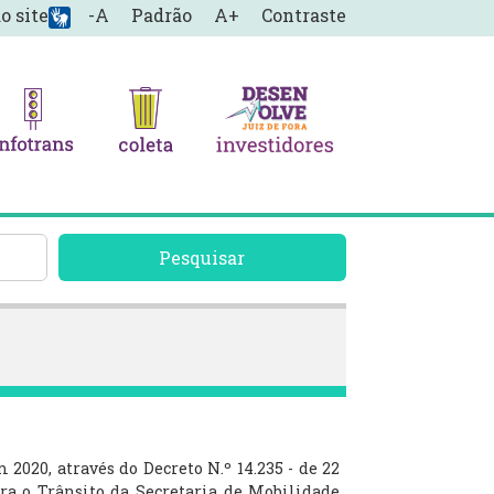
o site
-A
Padrão
A+
Contraste
Pesquisar
020, através do Decreto N.º 14.235 - de 22
ra o Trânsito da Secretaria de Mobilidade