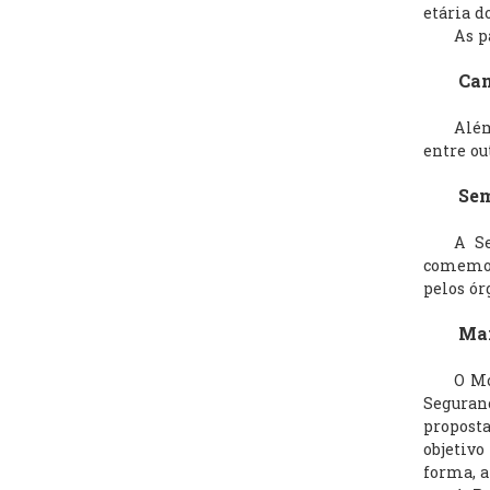
etária d
As pale
Campa
Além de
entre ou
Seman
A Seman
comemor
pelos ór
Maio
O Mov
Seguran
proposta
objetiv
forma, a