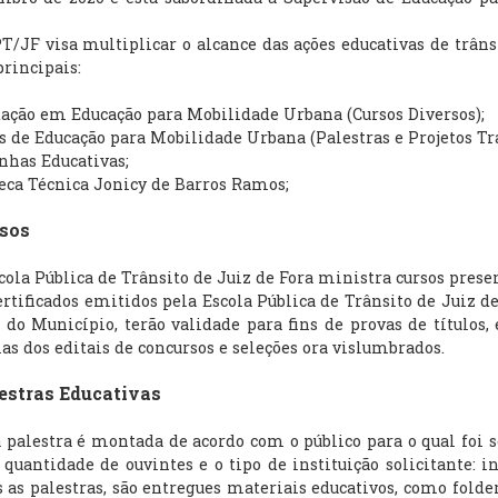
F visa multiplicar o alcance das ações educativas de trânsi
principais:
tação em Educação para Mobilidade Urbana (Cursos Diversos);
os de Educação para Mobilidade Urbana (Palestras e Projetos Tr
nhas Educativas;
teca Técnica Jonicy de Barros Ramos;
os
 Pública de Trânsito de Juiz de Fora ministra cursos presenc
ficados emitidos pela Escola Pública de Trânsito de Juiz de
 do Município, terão validade para fins de provas de títulos, 
as dos editais de concursos e seleções ora vislumbrados.
tras Educativas
lestra é montada de acordo com o público para o qual foi so
a quantidade de ouvintes e o tipo de instituição solicitante: i
s as palestras, são entregues materiais educativos, como folde