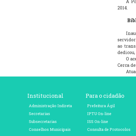
A Prefe
2014.
Biblio
Inaugur
servidor
ao tran
dedicou,
O acervo
Cerca de
Atualme
Institucional
Para o cidadão
Administração Indireta
Prefeitura Ágil
Secretarias
IPTU On-line
Subsecretarias
ISS On-line
Conselhos Municipais
Consulta de Protocolos