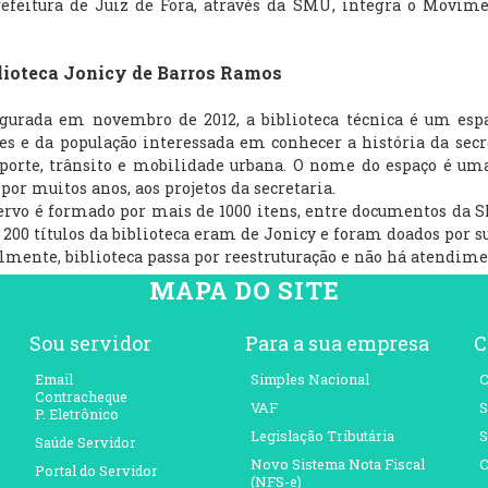
itura de Juiz de Fora, através da SMU, integra o Movimen
teca Jonicy de Barros Ramos
ada em novembro de 2012, a biblioteca técnica é um espaç
es e da população interessada em conhecer a história da secre
sporte, trânsito e mobilidade urbana. O nome do espaço é 
 por muitos anos, aos projetos da secretaria.
 é formado por mais de 1000 itens, entre documentos da SMU,
 200 títulos da biblioteca eram de Jonicy e foram doados por s
nte, biblioteca passa por reestruturação e não há atendimen
MAPA DO SITE
Sou servidor
Para a sua empresa
C
Email
Simples Nacional
C
Contracheque
VAF
S
P. Eletrônico
Legislação Tributária
S
Saúde Servidor
Novo Sistema Nota Fiscal
C
Portal do Servidor
(NFS-e)