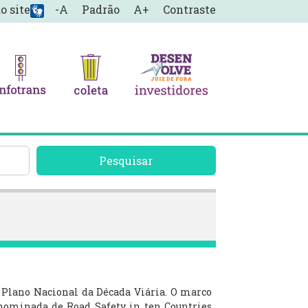
o site
-A
Padrão
A+
Contraste
Pesquisar
lano Nacional da Década Viária. O marco
enominada de Road Safety in ten Countries