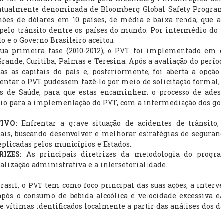
, atualmente denominada de Bloomberg Global Safety Progra
hões de dólares em 10 países, de média e baixa renda, que
pelo trânsito dentre os países do mundo. Por intermédio do 
o e o Governo Brasileiro aceitou.
primeira fase (2010-2012), o PVT foi implementado em cin
ande, Curitiba, Palmas e Teresina. Após a avaliação do períod
as as capitais do país e, posteriormente, foi aberta a opçã
tar o PVT pudessem fazê-lo por meio de solicitação formal, 
is de Saúde, para que estas encaminhem o processo de ades
io para a implementação do PVT, com a intermediação dos gov
IVO:
Enfrentar a grave situação de acidentes de trânsito, 
is, buscando desenvolver e melhorar estratégias de seguranç
plicadas pelos municípios e Estados.
RIZES:
As principais diretrizes da metodologia do progra
alização administrativa e a intersetorialidade.
l, o PVT tem como foco principal das suas ações, a interven
 após o consumo de bebida alcoólica e velocidade excessiva 
e vítimas identificados localmente a partir das análises dos d