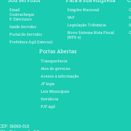
Email
Simples Nacional
C
Contracheque
VAF
S
P. Eletrônico
Legislação Tributária
S
Saúde Servidor
Novo Sistema Nota Fiscal
C
Portal do Servidor
(NFS-e)
Prefeitura Ágil (Interno)
Portas Abertas
Transparência
Atos do governo
Acesso à informação
JF legis
Leis Municipais
Ouvidoria
PJF ágil
 CEP: 36060-010