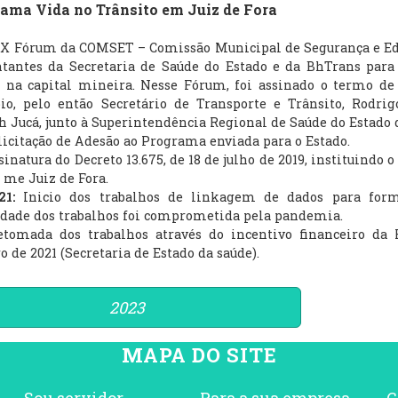
ama Vida no Trânsito em Juiz de Fora
IX Fórum da COMSET – Comissão Municipal de Segurança e Educa
ntantes da Secretaria de Saúde do Estado e da BhTrans par
o na capital mineira. Nesse Fórum, foi assinado o termo 
io, pelo então Secretário de Transporte e Trânsito, Rodrigo
h Jucá, junto à Superintendência Regional de Saúde do Estado 
licitação de Adesão ao Programa enviada para o Estado.
sinatura do Decreto 13.675, de 18 de julho de 2019, instituindo
 me Juiz de Fora.
021:
Inicio dos trabalhos de linkagem de dados para for
idade dos trabalhos foi comprometida pela pandemia.
etomada dos trabalhos através do incentivo financeiro da
 de 2021 (Secretaria de Estado da saúde).
2023
MAPA DO SITE
Sou servidor
Para a sua empresa
C