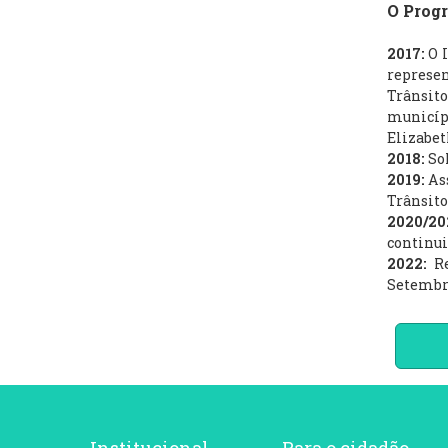
O Progr
2017:
O 
represe
Trânsit
municíp
Elizabet
2018:
So
2019:
As
Trânsito
2020/2
continu
2022:
R
Setembro
Institucional
Para o cidadão