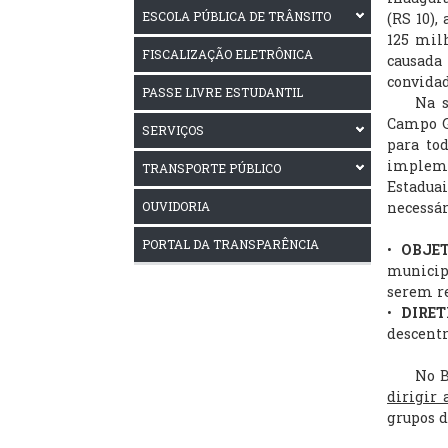
ESCOLA PÚBLICA DE TRÂNSITO
(RS 10)
125 mil
FISCALIZAÇÃO ELETRÔNICA
causada 
convidad
PASSE LIVRE ESTUDANTIL
Na sua 
Campo Gr
SERVIÇOS
para tod
implemen
TRANSPORTE PÚBLICO
Estadua
OUVIDORIA
necessár
PORTAL DA TRANSPARÊNCIA
•
OBJET
municipa
serem re
•
DIRET
descentr
No Brasi
dirigir
grupos d