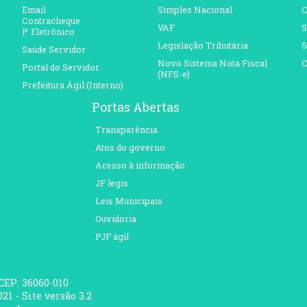
Email
Simples Nacional
C
Contracheque
VAF
S
P. Eletrônico
Legislação Tributária
S
Saúde Servidor
Novo Sistema Nota Fiscal
C
Portal do Servidor
(NFS-e)
Prefeitura Ágil (Interno)
Portas Abertas
Transparência
Atos do governo
Acesso à informação
JF legis
Leis Municipais
Ouvidoria
PJF ágil
 CEP: 36060-010
21 - Site versão 3.2