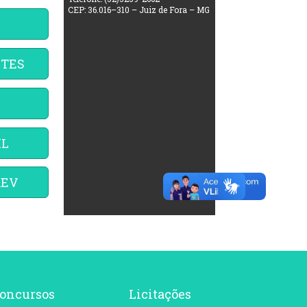
CEP: 36.016–310 – Juiz de Fora – MG
NTES
IL
REV
oncursos
Licitações