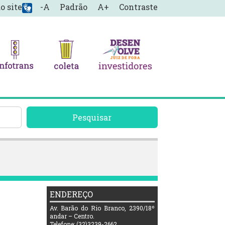
o site
-A
Padrão
A+
Contraste
Pesquisar
ENDEREÇO
Av. Barão do Rio Branco, 2390/18º
andar – Centro.
Telefone: (32)3239-2662