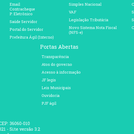
Email
Simples Nacional
C
Contracheque
VAF
S
P. Eletrônico
Legislação Tributária
S
Saúde Servidor
Novo Sistema Nota Fiscal
C
Portal do Servidor
(NFS-e)
Prefeitura Ágil (Interno)
Portas Abertas
Transparência
Atos do governo
Acesso à informação
JF legis
Leis Municipais
Ouvidoria
PJF ágil
 CEP: 36060-010
21 - Site versão 3.2