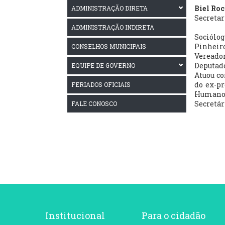
Biel Ro
ADMINISTRAÇÃO DIRETA
Secretar
ADMINISTRAÇÃO INDIRETA
Sociólo
Pinheiro
CONSELHOS MUNICIPAIS
Vereador
Deputado
EQUIPE DE GOVERNO
Atuou c
do ex-pr
FERIADOS OFICIAIS
Humanos
Secretár
FALE CONOSCO
Institucional
Para o cidadão