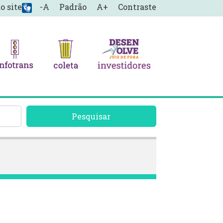
o site
-A
Padrão
A+
Contraste
Pesquisar