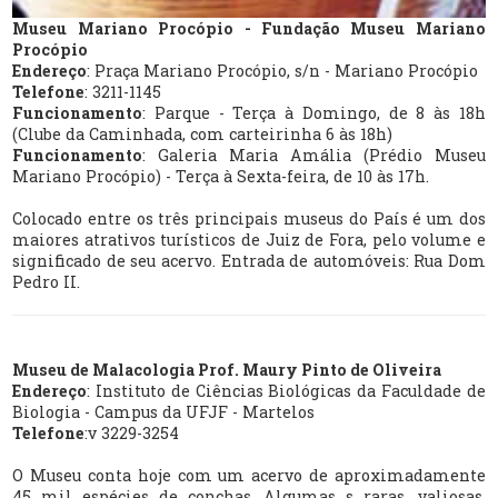
Museu Mariano Procópio - Fundação Museu Mariano
Procópio
Endereço
: Praça Mariano Procópio, s/n - Mariano Procópio
Telefone
: 3211-1145
Funcionamento
: Parque - Terça à Domingo, de 8 às 18h
(Clube da Caminhada, com carteirinha 6 às 18h)
Funcionamento
: Galeria Maria Amália (Prédio Museu
Mariano Procópio) - Terça à Sexta-feira, de 10 às 17h.
Colocado entre os três principais museus do País é um dos
maiores atrativos turísticos de Juiz de Fora, pelo volume e
significado de seu acervo. Entrada de automóveis: Rua Dom
Pedro II.
Museu de Malacologia Prof. Maury Pinto de Oliveira
Endereço
: Instituto de Ciências Biológicas da Faculdade de
Biologia - Campus da UFJF - Martelos
Telefone
:v 3229-3254
O Museu conta hoje com um acervo de aproximadamente
45 mil espécies de conchas. Algumas s raras, valiosas,