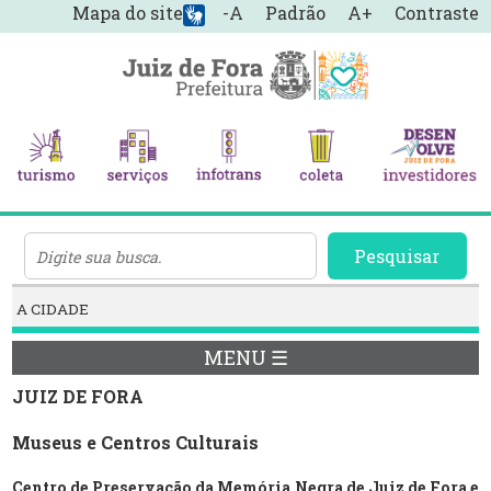
Mapa do site
-A
Padrão
A+
Contraste
Pesquisar
A CIDADE
MENU ☰
JUIZ DE FORA
Museus e Centros Culturais
Centro de Preservação da Memória Negra de Juiz de Fora e