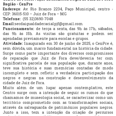
Região - CenPre
Endereço
: Av. Rio Branco 2234, Paço Municipal, centro -
CEP: 36015-510 – Juiz de Fora – MG
Telefone:
(55 32)3690-7048
Email:
secdaigualdaderacialpjf@gmail.com
Funcionamento:
de terça a sexta, das 9h às 17h, sábados,
das 9h às 15h. As visitas são gratuitas e podem ser
agendadas previamente para escolas e grupos.
Atividade:
Inaugurado em 30 de junho de 2025, o CenPre é,
sem dúvida, um marco fundamental na história da cidade.
Surge como parte importante dos diversos compromissos
de reparação que Juiz de Fora deve/deveria ter com
significativa parcela de sua população que, durante anos,
teve sua história e suas memórias contadas de modo
incompleto e sem refletir a verdadeira participação dos
negros e negras na construção e desenvolvimento da
cidade de Juiz de Fora.
Muito além de um lugar apenas contemplativo, este
Centro surge com a intenção de seguir os rumos do que
chamamos de museologia social, se caracterizar como um
território comprometido com as transformações sociais,
através da salvaguarda de patrimônios populares negros.
Junto a isso, tem a intenção da criação de percursos