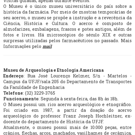
Visitas guiadas, apenas durante eventos.
O Museu é o único museu universitário do país sobre a
história da farmácia. Por meio de mostras temporárias de
seu acervo, o museu se propõe a instrução e a reverência da
Ciência, História e Cultura. O acerco é composto de
almofarizes, embalagens, frascos e potes antigos, além de
fotos e livros. Há microscópios do século XIX e outras
surpresas utilizadas pelos farmacêuticos no passado. Mais
Informações pelo
mail
Museu de Arqueologia e Etnologia Americana
Endereço
: Rua José Lourenço Kelmer, S/n - Martelos -
Campus da UFJF/sala 205 do Departamento de Transportes
da Faculdade de Engenharia
Telefone
: (32) 3229-3765
Funcionamento
: Segunda à sexta-feira, das 8h às 18h.
O Museu possui um rico acervo arqueológico e etnográfico.
Foi criado em 1987, a partir da doação do acervo
arqueológico do professor Franz Joseph Hochleitner, ex-
docente do departamento de História da UFJF.
Atualmente, o museu possui mais de 10.000 peças, entre
crânios, flechas, arcos, machados, vasilhames de cerâmica,