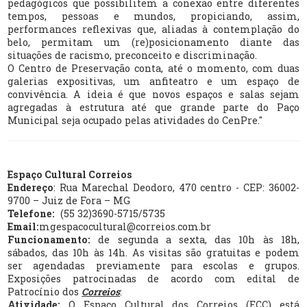
pedagógicos que possibilitem a conexão entre diferentes
tempos, pessoas e mundos, propiciando, assim,
performances reflexivas que, aliadas à contemplação do
belo, permitam um (re)posicionamento diante das
situações de racismo, preconceito e discriminação.
O Centro de Preservação conta, até o momento, com duas
galerias expositivas, um anfiteatro e um espaço de
convivência. A ideia é que novos espaços e salas sejam
agregadas à estrutura até que grande parte do Paço
Municipal seja ocupado pelas atividades do CenPre."
Espaço Cultural Correios
Endereço
: Rua Marechal Deodoro, 470 centro - CEP: 36002-
9700 – Juiz de Fora – MG
Telefone:
(55 32)3690-5715/5735
Email:
mgespacocultural@correios.com.br
Funcionamento:
de segunda a sexta, das 10h às 18h,
sábados, das 10h às 14h. As visitas são gratuitas e podem
ser agendadas previamente para escolas e grupos.
Exposições patrocinadas de acordo com edital de
Patrocínio dos
Correios
:
Atividade:
O Espaço Cultural dos Correios (ECC) está