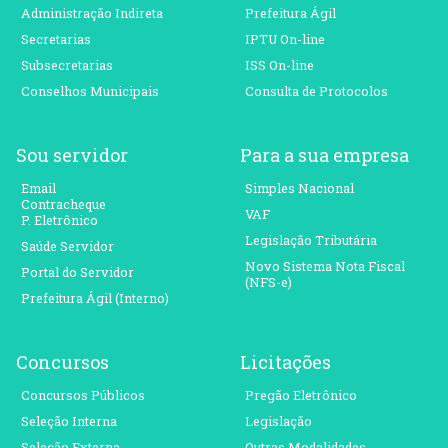
Administração Indireta
Prefeitura Ágil
Secretarias
IPTU On-line
Subsecretarias
ISS On-line
Conselhos Municipais
Consulta de Protocolos
Sou servidor
Para a sua empresa
Email
Simples Nacional
Contracheque
VAF
P. Eletrônico
Legislação Tributária
Saúde Servidor
Novo Sistema Nota Fiscal
Portal do Servidor
(NFS-e)
Prefeitura Ágil (Interno)
Concursos
Licitações
Concursos Públicos
Pregão Eletrônico
Seleção Interna
Legislação
Seleção Externa
Outras Modalidades