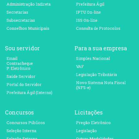
Administração Indireta
Prefeitura Ágil
Secretarias
IPTU On-line
Subsecretarias
ISS On-line
Conselhos Municipais
Consulta de Protocolos
Sou servidor
Para a sua empresa
Email
Simples Nacional
Contracheque
VAF
P. Eletrônico
Legislação Tributária
Saúde Servidor
Novo Sistema Nota Fiscal
Portal do Servidor
(NFS-e)
Prefeitura Ágil (Interno)
Concursos
Licitações
Concursos Públicos
Pregão Eletrônico
Seleção Interna
Legislação
Seleção Externa
Outras Modalidades